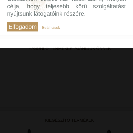
célja, hogy teljesebb körű szolgáltatást
nyújtsunk látogatóink részére.
Elfogadom
Beállítások
HASONLÓ TERMÉKEK, AJÁNLJUK ÖNNEK
KIEGÉSZÍTŐ TERMÉKEK