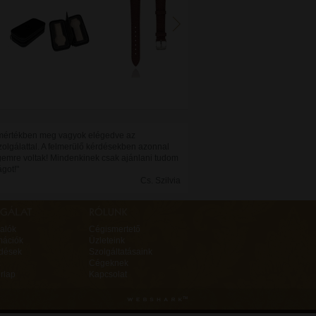
 mértékben meg vagyok elégedve az
zolgálattal. A felmerülő kérdésekben azonnal
gemre voltak! Mindenkinek csak ajánlani tudom
ágot!"
Cs. Szilvia
alók
Cégismertető
mációk
Üzleteink
rdések
Szolgáltatásaink
Cégeknek
rlap
Kapcsolat