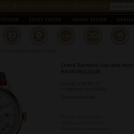
ÁCIÓ
KOSÁR:
0 FT
KÍVÁNSÁGLISTA
KÉRDÉSE VAN?
 Sun and Moon Automatic férfi óra
Orient Bambino Sun and Moon A
RAAK0801S10B
Listaár: 149 901 Ft
+ ingyenes kiszállítás
Nem rendelhető
Termék információk
Szállítási információk
Érdeklődjön a termékről