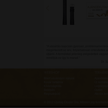
"A vásárlás kapcsán gyorsan, problémamente
megérkezett az áru, folyamatosan értesítettek 
útjáról. A termékkel jelenleg elégedettek vagyu
reméljük ez így is marad."
Dr. 
Miért vásároljon nálunk
Ajándékk
Kosár tartalma
Új termék
Kívánságlista
Legnépsz
Belépés
Outlet
Regisztráció
Akciós te
© 2012 Újvilág Ékszer Óra;
Minden jog fenntart