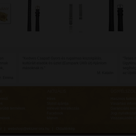
sen
"Kedves Csapat! Gyors és rugalmas kiszolgálás,
"Teljes
annak
kultúrált eladók és üzlet (Europark Üllői út) Ajánlom
Ügyféls
nk,
másoknak is."
segítsé
M. Katalin
az Újvil
Sz. Emma
ereső
Hírek
Hasznos tudniv
ek
Stylist ajánlja
Vásárlási infor
erűbb termékek
Hírlevél feliratkozás
Garanciális ké
Facebook
Jogi nyilatkozat
rmékek
Marvin
Visszaküldési ű
va! |
webshop@ekszer-ora.hu
|
Oldaltérkép