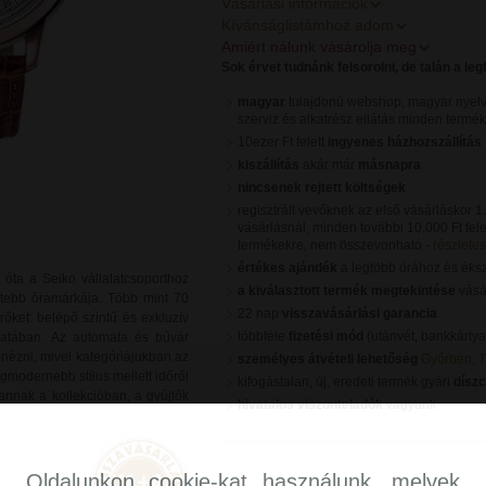
Vásárlási információk
Kívánságlistámhoz adom
Amiért nálunk vásárolja meg
Sok érvet tudnánk felsorolni, de talán a le
magyar
tulajdonú webshop, magyar nyelv
szerviz és alkatrész ellátás minden termé
10ezer Ft felett
ingyenes házhozszállítás
kiszállítás
akár már
másnapra
nincsenek rejtett költségek
regisztrált vevőknek az első vásárláskor
1
vásárlásnál, minden további 10.000 Ft fele
termékekre, nem összevonható -
részletes 
értékes ajándék
a legtöbb órához és éks
 óta a Seiko vállalatcsoporthoz
a kiválasztott termék megtekintése
vásár
eltebb óramárkája. Több mint 70
22 nap
visszavásárlási garancia
rőket: belépő szintű és exkluzív
többféle
fizetési mód
(utánvét, bankkártya
latában. Az automata és búvár
nézni, mivel kategóriájukban az
személyes átvételi lehetőség
Győrben, 
legmodernebb stílus mellett időről
kifogástalan, új, eredeti termék gyári
dísz
kannak a kollekcióban, a gyűjtők
hivatalos viszonteladók
vagyunk
Oldalunkon cookie-kat használunk, melyek