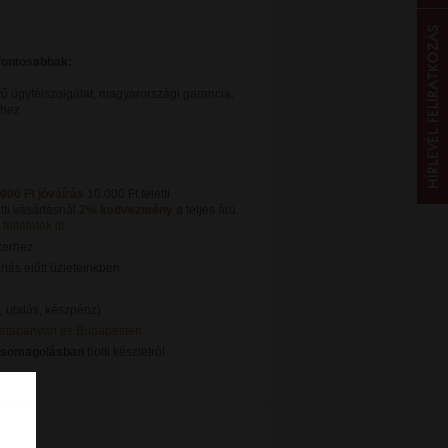
gfontosabbak:
ű ügyfélszolgálat, magyarországi garancia,
khez
.000 Ft jóváírás
10.000 Ft feletti
tti vásárlásnál
2% kedvezmény
a teljes árú
feltételek itt
zerhez
lás előtt üzleteinkben
, utalás, készpénz)
Tatabányán és Budapesten
csomagolásban
bolti készletről