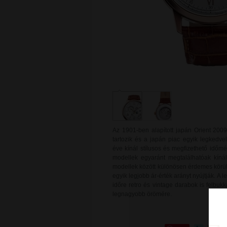
Az 1901-ben alapított japán Orient 2009
tartozik és a japán piac egyik legkedv
éve kínál stílusos és megfizethető időmé
modellek egyaránt megtalálhatóak kíná
modellek között különösen érdemes körül
egyik legjobb ár-érték arányt nyújtják. A 
időre retro és vintage darabok is felbuk
legnagyobb örömére.