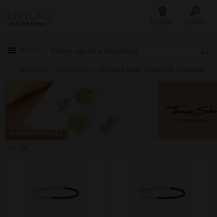
KOSÁR
SZŰRŐ
0 FT
MENÜ
Termékek
Divatékszer
Thomas Sabo Charming Collection
MÁRKATÖRTÉNET
31 DB