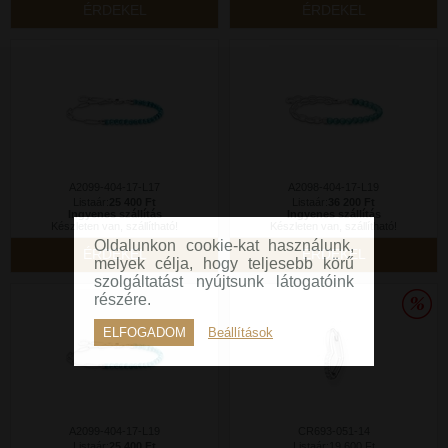
ÉRDEKEL
ÉRDEKEL
A2099-404-17-L17
A2098-404-17-L19
Listaár:
25 400 Ft
Listaár:
36 200 Ft
Ingyenes szállítás
Ingyenes szállítás
Készleten van, szállítható!
Készleten van, szállítható!
Oldalunkon cookie-kat használunk,
ÉRDEKEL
ÉRDEKEL
melyek célja, hogy teljesebb körű
szolgáltatást nyújtsunk látogatóink
részére.
ELFOGADOM
Beállítások
A2099-404-17-L19
CR693-051-14
Listaár:
25 400 Ft
Listaár:19 600 Ft