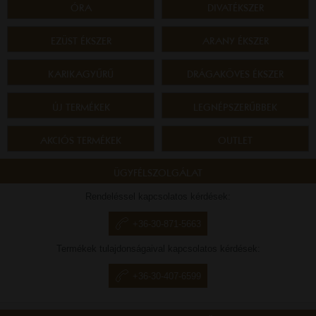
ÓRA
DIVATÉKSZER
EZÜST ÉKSZER
ARANY ÉKSZER
KARIKAGYŰRŰ
DRÁGAKÖVES ÉKSZER
ÚJ TERMÉKEK
LEGNÉPSZERŰBBEK
AKCIÓS TERMÉKEK
OUTLET
ÜGYFÉLSZOLGÁLAT
Rendeléssel kapcsolatos kérdések:
+36-30-871-5663
Termékek tulajdonságaival kapcsolatos kérdések:
+36-30-407-6599