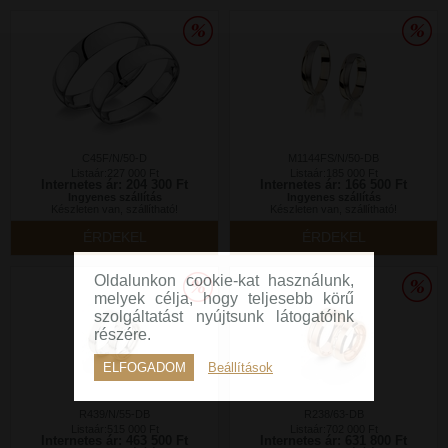
C45F/N/50-D
M1144FS/N/50-DB
Listaár:227 000 Ft
Listaár:185 000 Ft
Internetes ár: 204 300 Ft
Internetes ár: 166 500 Ft
Ingyenes szállítás
Ingyenes szállítás
Készleten van, szállítható!
Készleten van, szállítható!
ÉRDEKEL
ÉRDEKEL
Oldalunkon cookie-kat használunk,
melyek célja, hogy teljesebb körű
szolgáltatást nyújtsunk látogatóink
részére.
ELFOGADOM
Beállítások
R439/N/55-DB
R238/63-DB
Listaár:515 000 Ft
Listaár:702 000 Ft
Internetes ár: 463 500 Ft
Internetes ár: 631 800 Ft