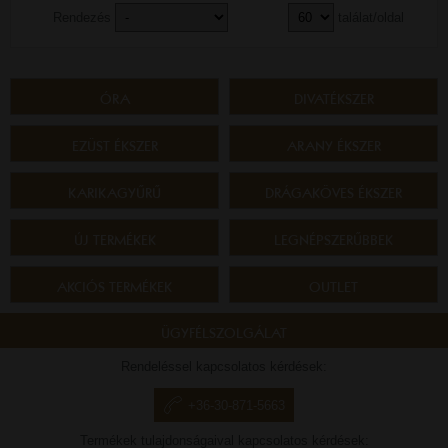
Rendezés
találat/oldal
ÓRA
DIVATÉKSZER
EZÜST ÉKSZER
ARANY ÉKSZER
KARIKAGYŰRŰ
DRÁGAKÖVES ÉKSZER
ÚJ TERMÉKEK
LEGNÉPSZERŰBBEK
AKCIÓS TERMÉKEK
OUTLET
ÜGYFÉLSZOLGÁLAT
Rendeléssel kapcsolatos kérdések:
+36-30-871-5663
Termékek tulajdonságaival kapcsolatos kérdések: