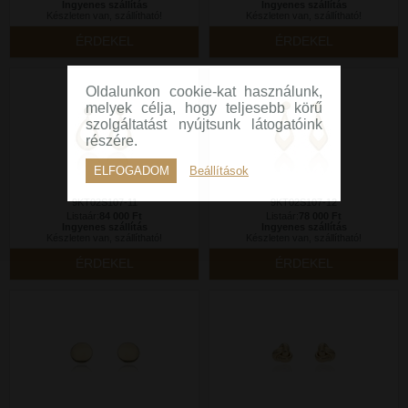
Ingyenes szállítás
Ingyenes szállítás
Készleten van, szállítható!
Készleten van, szállítható!
ÉRDEKEL
ÉRDEKEL
Oldalunkon cookie-kat használunk,
melyek célja, hogy teljesebb körű
szolgáltatást nyújtsunk látogatóink
részére.
ELFOGADOM
Beállítások
9KT02S107-11
9KT02S107-12
Listaár:
84 000 Ft
Listaár:
78 000 Ft
Ingyenes szállítás
Ingyenes szállítás
Készleten van, szállítható!
Készleten van, szállítható!
ÉRDEKEL
ÉRDEKEL