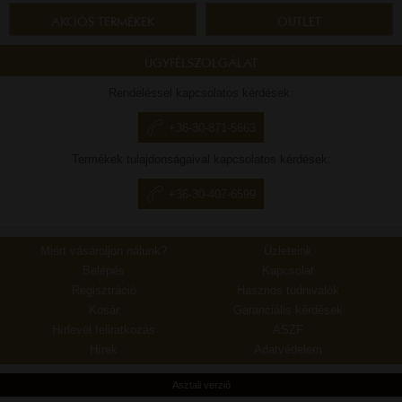
AKCIÓS TERMÉKEK
OUTLET
ÜGYFÉLSZOLGÁLAT
Rendeléssel kapcsolatos kérdések:
+36-30-871-5663
Termékek tulajdonságaival kapcsolatos kérdések:
+36-30-407-6599
Miért vásároljon nálunk?
Üzleteink
Belépés
Kapcsolat
Regisztráció
Hasznos tudnivalók
Kosár
Garanciális kérdések
Hírlevél feliratkozás
ÁSZF
Hírek
Adatvédelem
Asztali verzió