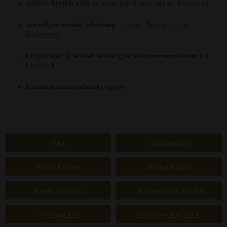
többféle
fizetési mód
(utánvét, bankkártya, utalás, készpénz)
személyes átvételi lehetőség
Győrben, Tatabányán és
Budapesten
kifogástalan, új, eredeti termék gyári
díszcsomagolásban
bolti
készletről
hivatalos viszonteladók
vagyunk
ÓRA
DIVATÉKSZER
EZÜST ÉKSZER
ARANY ÉKSZER
KARIKAGYŰRŰ
DRÁGAKÖVES ÉKSZER
ÚJ TERMÉKEK
LEGNÉPSZERŰBBEK