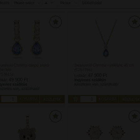
dezés
találat/oldal
Please select
Please
select
arovski Chroma csepp alakú
Swarovski Chroma nyaklánc 45 cm
lbevaló
(5757786)
757815)
47 900 Ft
Listaár:
49 900 Ft
staár:
Ingyenes szállítás
gyenes szállítás
Készleten van, szállítható!
szleten van, szállítható!
KOSÁRBA
KOSÁRBA