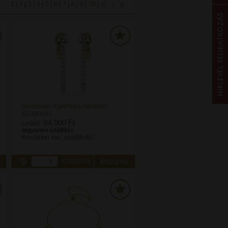
1
2
3
4
5
6
7
8
9
10
11
|
|
|
|
|
|
|
|
|
|
Swarovski Hyperbola fülbevaló
(5749366)
64 900 Ft
Listaár:
Ingyenes szállítás
Készleten van, szállítható!
KOSÁRBA