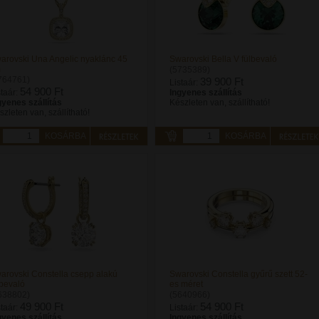
arovski Una Angelic nyaklánc 45
Swarovski Bella V fülbevaló
m
(5735389)
764761)
39 900 Ft
Listaár:
54 900 Ft
staár:
Ingyenes szállítás
gyenes szállítás
Készleten van, szállítható!
szleten van, szállítható!
KOSÁRBA
KOSÁRBA
arovski Constella csepp alakú
Swarovski Constella gyűrű szett 52-
lbevaló
es méret
638802)
(5640966)
49 900 Ft
54 900 Ft
staár:
Listaár:
gyenes szállítás
Ingyenes szállítás