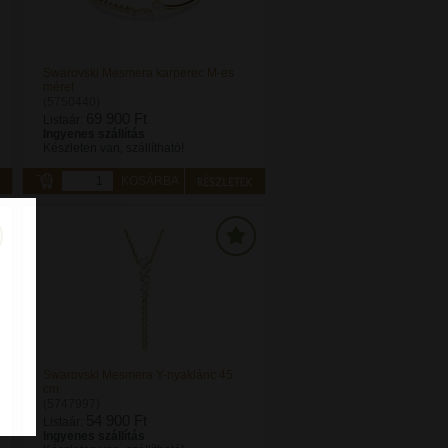
Swarovski Mesmera karperec M-es
méret
(5750440)
69 900 Ft
Listaár:
Ingyenes szállítás
Készleten van, szállítható!
KOSÁRBA
Swarovski Mesmera Y-nyaklánc 45
cm
(5747997)
54 900 Ft
Listaár:
Ingyenes szállítás