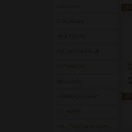
SWAROVSKI
EZÜST ÉKSZER
ARANY ÉKSZER
DRÁGAKÖVES ÉKSZER
Sw
KARIKAGYŰRŰ
(5
Li
In
KIEGÉSZÍTŐK
Ké
AJÁNDÉKUTALVÁNY
ÚJ TERMÉKEK
LEGNÉPSZERŰBB TERMÉKEK