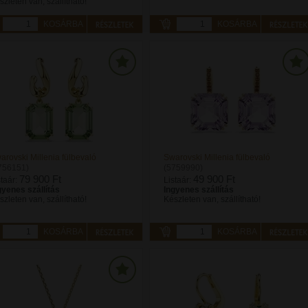
szleten van, szállítható!
KOSÁRBA
KOSÁRBA
arovski Millenia fülbevaló
Swarovski Millenia fülbevaló
756151)
(5759990)
79 900 Ft
49 900 Ft
staár:
Listaár:
gyenes szállítás
Ingyenes szállítás
szleten van, szállítható!
Készleten van, szállítható!
KOSÁRBA
KOSÁRBA