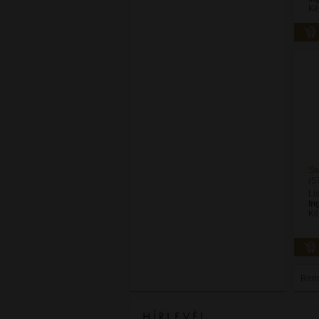
Ké
Sw
(5
Li
In
Ké
Ren