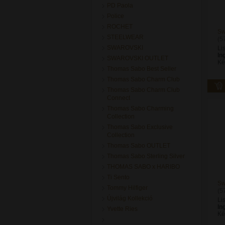
PD Paola
Police
ROCHET
Sw
STEELWEAR
(5
SWAROVSKI
Li
In
SWAROVSKI OUTLET
Ké
Thomas Sabo Best Seller
Thomas Sabo Charm Club
Thomas Sabo Charm Club
Connect
Thomas Sabo Charming
Collection
Thomas Sabo Exclusive
Collection
Thomas Sabo OUTLET
Thomas Sabo Sterling Silver
THOMAS SABO x HARIBO
Ti Sento
Sw
Tommy Hilfiger
(5
Újvilág Kollekció
Li
In
Yvette Ries
Ké