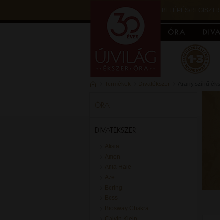
BELÉPÉS/REGISZTR
Termékek
Divatékszer
Arany színű ék
ÓRA
DIVATÉKSZER
Alisia
Amen
Ania Haie
Aze
Bering
Boss
Brosway Chakra
Calvin Klein