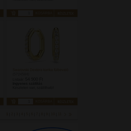
KOSÁRBA
Swarovski Dextera karika fülbevaló
(5724584)
54 900 Ft
Listaár:
Ingyenes szállítás
Készleten van, szállítható!
KOSÁRBA
1
2
3
4
5
6
7
8
9
10
11
|
|
|
|
|
|
|
|
|
|