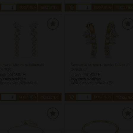
KOSÁRBA
KOSÁRBA
arovski Mesmera fülbevaló
Swarovski Mesmera karika fülbevaló
747936)
(5761975)
39 900 Ft
49 900 Ft
staár:
Listaár:
gyenes szállítás
Ingyenes szállítás
szleten van, szállítható!
Készleten van, szállítható!
KOSÁRBA
KOSÁRBA