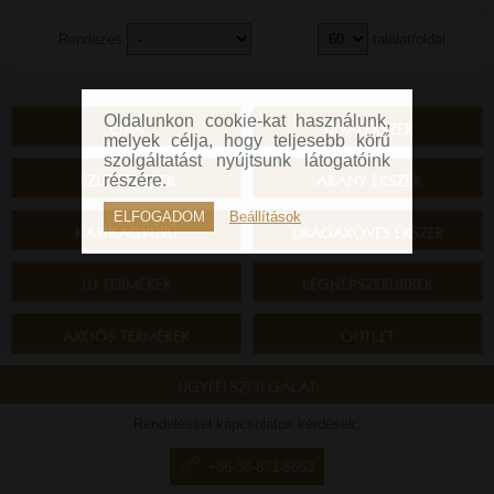
Rendezés
találat/oldal
Oldalunkon cookie-kat használunk,
ÓRA
DIVATÉKSZER
melyek célja, hogy teljesebb körű
szolgáltatást nyújtsunk látogatóink
EZÜST ÉKSZER
ARANY ÉKSZER
részére.
ELFOGADOM
Beállítások
KARIKAGYŰRŰ
DRÁGAKÖVES ÉKSZER
ÚJ TERMÉKEK
LEGNÉPSZERŰBBEK
AKCIÓS TERMÉKEK
OUTLET
ÜGYFÉLSZOLGÁLAT
Rendeléssel kapcsolatos kérdések:
+36-30-871-5663