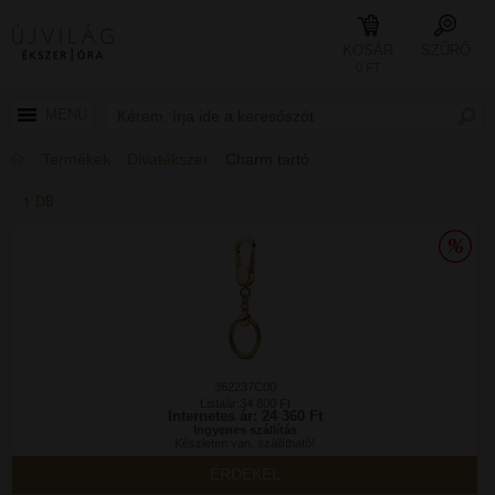
KOSÁR
SZŰRŐ
0 FT
MENÜ
Termékek
Divatékszer
Charm tartó
1 DB
362237C00
Listaár:34 800 Ft
Internetes ár: 24 360 Ft
Ingyenes szállítás
Készleten van, szállítható!
ÉRDEKEL