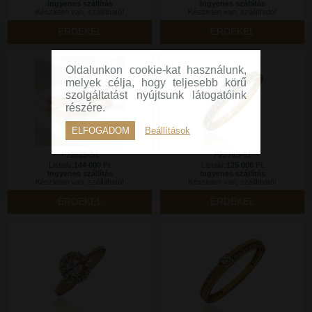
Ingyenes szállítás
Ingyenes szállítás
Készleten van, szállítható!
Készleten van, szállítható!
ÉRDEKEL
ÉRDEKEL
Oldalunkon cookie-kat használunk,
melyek célja, hogy teljesebb körű
szolgáltatást nyújtsunk látogatóink
részére.
ELFOGADOM
Beállítások
P2262S-51
P2278S-51
Listaár:
144 000 Ft
Listaár:
125 000 Ft
Ingyenes szállítás
Ingyenes szállítás
Készleten van, szállítható!
Készleten van, szállítható!
ÉRDEKEL
ÉRDEKEL