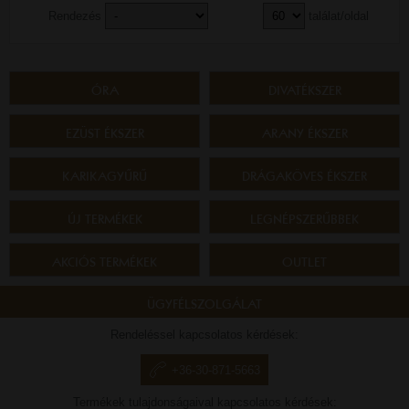
Rendezés
találat/oldal
ÓRA
DIVATÉKSZER
EZÜST ÉKSZER
ARANY ÉKSZER
KARIKAGYŰRŰ
DRÁGAKÖVES ÉKSZER
ÚJ TERMÉKEK
LEGNÉPSZERŰBBEK
AKCIÓS TERMÉKEK
OUTLET
ÜGYFÉLSZOLGÁLAT
Rendeléssel kapcsolatos kérdések:
+36-30-871-5663
Termékek tulajdonságaival kapcsolatos kérdések: