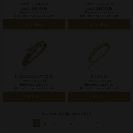
286-P159-AN-4-53
286-P162-AN-4-53
Listaár:
200 000 Ft
Listaár:
128 000 Ft
Ingyenes szállítás
Ingyenes szállítás
Készleten van, szállítható!
Készleten van, szállítható!
ÉRDEKEL
ÉRDEKEL
I-VSZR200312YWFCZ-53
P1392S-53
Listaár:
94 000 Ft
Listaár:
87 000 Ft
Ingyenes szállítás
Ingyenes szállítás
Készleten van, szállítható!
Készleten van, szállítható!
ÉRDEKEL
ÉRDEKEL
tétel,
oldal,
350
6
tételek 1-60
›
»
1
2
3
4
5
6