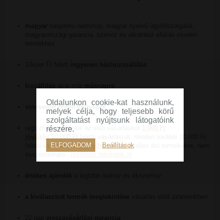
magyar
tulajdonú webshop, magyar nyelvű ügyfélszolgálat,
magyarországi garancia, szerviz és alkatrész ellátás minden
termékhez
10ezer Ft felett
ingyenes házhozszállítás
kiszállítás
akár már
másnapra
Oldalunkon cookie-kat használunk,
nincsenek rejtett költségek
melyek célja, hogy teljesebb körű
szolgáltatást nyújtsunk látogatóink
regisztrált vevőknek az első vásárláskor
1.000 Ft
részére.
jóváírás
10.000 Ft feletti vásárlásnál, minden további 10.000 Ft
ELFOGADOM
Beállítások
feletti vásárlásnál
2% kedvezmény
a teljes árú termékekre, nem
összevonható -
részletes feltételek itt
értékes ajándék
a legtöbb órához és ékszerhez
a kiválasztott termék megtekintése
vásárlás előtt üzleteinkben
22 nap
visszavásárlási garancia