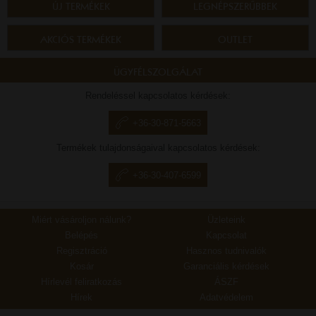
ÚJ TERMÉKEK
LEGNÉPSZERŰBBEK
AKCIÓS TERMÉKEK
OUTLET
ÜGYFÉLSZOLGÁLAT
Rendeléssel kapcsolatos kérdések:
+36-30-871-5663
Termékek tulajdonságaival kapcsolatos kérdések:
+36-30-407-6599
Miért vásároljon nálunk?
Üzleteink
Belépés
Kapcsolat
Regisztráció
Hasznos tudnivalók
Kosár
Garanciális kérdések
Hírlevél feliratkozás
ÁSZF
Hírek
Adatvédelem