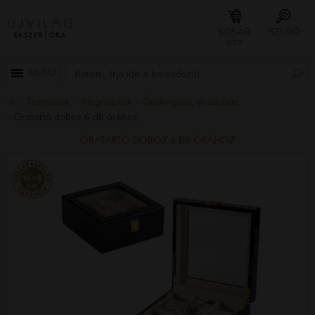
KOSÁR
SZŰRŐ
0 FT
MENÜ
Termékek
Kiegészítők
Óraforgató, óradoboz
Óratartó doboz 6 db órához
ÓRATARTÓ DOBOZ 6 DB ÓRÁHOZ