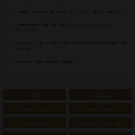
többféle
fizetési mód
(utánvét, bankkártya, utalás, készpénz)
személyes átvételi lehetőség
Győrben, Tatabányán és
Budapesten
kifogástalan, új, eredeti termék gyári
díszcsomagolásban
bolti
készletről
hivatalos viszonteladók
vagyunk
ÓRA
DIVATÉKSZER
EZÜST ÉKSZER
ARANY ÉKSZER
KARIKAGYŰRŰ
DRÁGAKÖVES ÉKSZER