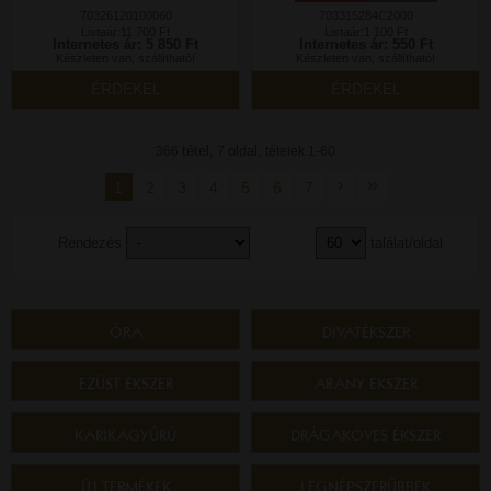
70326120100060
703315284C2000
Listaár:11 700 Ft
Listaár:1 100 Ft
Internetes ár: 5 850 Ft
Internetes ár: 550 Ft
Készleten van, szállítható!
Készleten van, szállítható!
ÉRDEKEL
ÉRDEKEL
tétel,
oldal,
366
7
tételek 1-60
›
»
1
2
3
4
5
6
7
Rendezés
találat/oldal
ÓRA
DIVATÉKSZER
EZÜST ÉKSZER
ARANY ÉKSZER
KARIKAGYŰRŰ
DRÁGAKÖVES ÉKSZER
ÚJ TERMÉKEK
LEGNÉPSZERŰBBEK