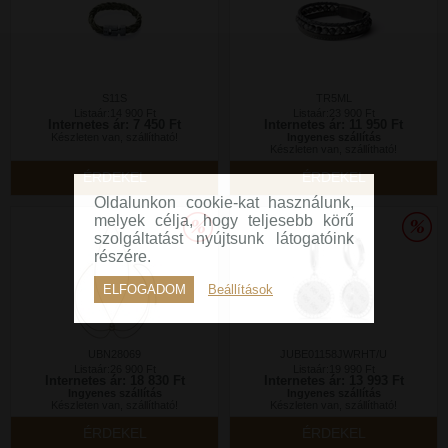
S11S
TR5ML
Listaár:14 900 Ft
Listaár:23 900 Ft
Internetes ár: 7 450 Ft
Internetes ár: 11 950 Ft
Készleten van, szállítható!
Ingyenes szállítás
Készleten van, szállítható!
ÉRDEKEL
ÉRDEKEL
Oldalunkon cookie-kat használunk,
melyek célja, hogy teljesebb körű
szolgáltatást nyújtsunk látogatóink
részére.
ELFOGADOM
Beállítások
UBN28069
JUBE01158JWRHT/U
Listaár:26 900 Ft
Listaár:19 990 Ft
Internetes ár: 18 830 Ft
Internetes ár: 13 993 Ft
Ingyenes szállítás
Ingyenes szállítás
Készleten van, szállítható!
Készleten van, szállítható!
ÉRDEKEL
ÉRDEKEL