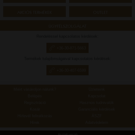
AKCIÓS TERMÉKEK
OUTLET
ÜGYFÉLSZOLGÁLAT
Rendeléssel kapcsolatos kérdések:
+36-30-871-5663
Termékek tulajdonságaival kapcsolatos kérdések:
+36-30-407-6599
Miért vásároljon nálunk?
Üzleteink
Belépés
Kapcsolat
Regisztráció
Hasznos tudnivalók
Kosár
Garanciális kérdések
Hírlevél feliratkozás
ÁSZF
Hírek
Adatvédelem
Asztali verzió