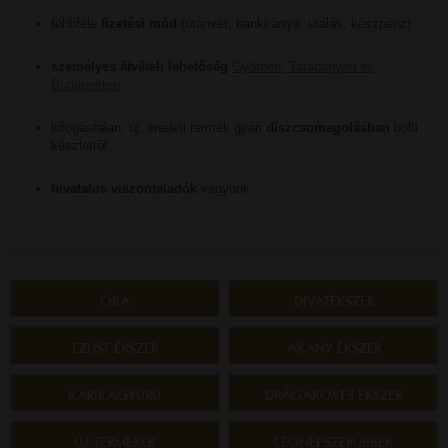
többféle
fizetési mód
(utánvét, bankkártya, utalás, készpénz)
személyes átvételi lehetőség
Győrben, Tatabányán és
Budapesten
kifogástalan, új, eredeti termék gyári
díszcsomagolásban
bolti
készletről
hivatalos viszonteladók
vagyunk
ÓRA
DIVATÉKSZER
EZÜST ÉKSZER
ARANY ÉKSZER
KARIKAGYŰRŰ
DRÁGAKÖVES ÉKSZER
ÚJ TERMÉKEK
LEGNÉPSZERŰBBEK