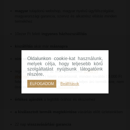
magyar
tulajdonú webshop, magyar nyelvű ügyfélszolgálat,
magyarországi garancia, szerviz és alkatrész ellátás minden
termékhez
10ezer Ft felett
ingyenes házhozszállítás
kiszállítás
akár már
másnapra
Oldalunkon cookie-kat használunk,
nincsenek rejtett költségek
melyek célja, hogy teljesebb körű
szolgáltatást nyújtsunk látogatóink
regisztrált vevőknek az első vásárláskor
1.000 Ft
részére.
jóváírás
10.000 Ft feletti vásárlásnál, minden további 10.000 Ft
feletti vásárlásnál
2% kedvezmény
a teljes árú termékekre, nem
ELFOGADOM
Beállítások
összevonható -
részletes feltételek itt
értékes ajándék
a legtöbb órához és ékszerhez
a kiválasztott termék megtekintése
vásárlás előtt üzleteinkben
22 nap
visszavásárlási garancia