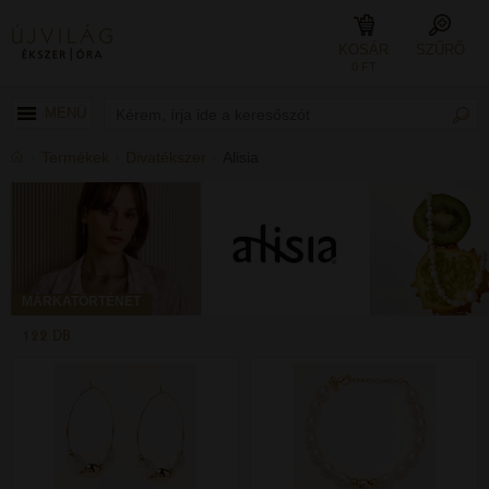
KOSÁR
SZŰRŐ
0 FT
MENÜ
Termékek
Divatékszer
Alisia
MÁRKATÖRTÉNET
122 DB