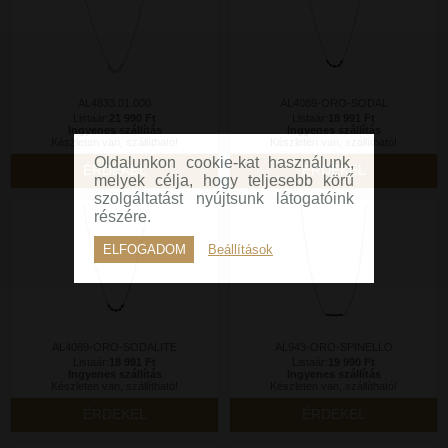
AL4833.01.000
AL4089-ORO-SODAL
Listaár:
21 990 Ft
Listaár:
18 991 Ft
Ingyenes szállítás
Ingyenes szállítás
Készleten van, szállítható!
Készleten van, szállítható!
Oldalunkon cookie-kat használunk,
ÉRDEKEL
ÉRDEKEL
melyek célja, hogy teljesebb körű
szolgáltatást nyújtsunk látogatóink
részére.
ELFOGADOM
Beállítások
AL4089-ORO-SODALITE
AL943-ORO-SPINELLO
Listaár:
18 991 Ft
Listaár:
19 990 Ft
Ingyenes szállítás
Ingyenes szállítás
Készleten van, szállítható!
Készleten van, szállítható!
ÉRDEKEL
ÉRDEKEL