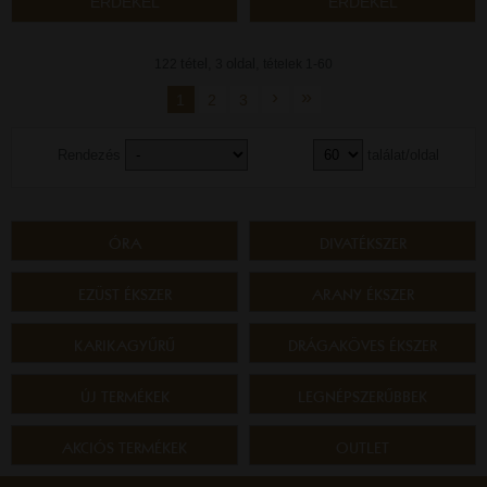
ÉRDEKEL
ÉRDEKEL
tétel,
oldal,
122
3
tételek 1-60
›
»
1
2
3
Rendezés
találat/oldal
ÓRA
DIVATÉKSZER
EZÜST ÉKSZER
ARANY ÉKSZER
KARIKAGYŰRŰ
DRÁGAKÖVES ÉKSZER
ÚJ TERMÉKEK
LEGNÉPSZERŰBBEK
AKCIÓS TERMÉKEK
OUTLET