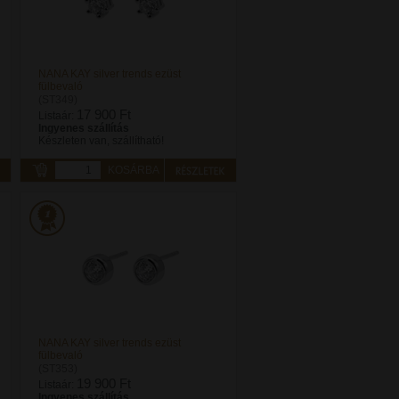
NANA KAY silver trends ezüst
fülbevaló
(ST349)
17 900 Ft
Listaár:
Ingyenes szállítás
Készleten van, szállítható!
KOSÁRBA
NANA KAY silver trends ezüst
fülbevaló
(ST353)
19 900 Ft
Listaár:
Ingyenes szállítás