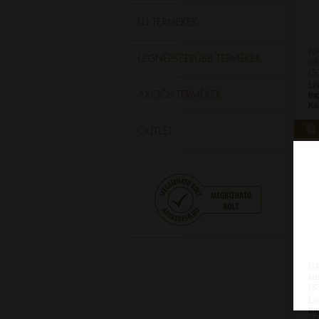
ÚJ TERMÉKEK
NA
LEGNÉPSZERŰBB TERMÉKEK
né
(S
Li
AKCIÓS TERMÉKEK
In
Ké
OUTLET
NA
ka
(S
Li
In