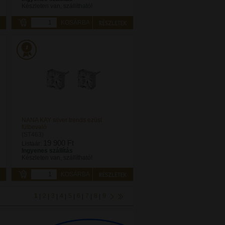
Készleten van, szállítható!
KOSÁRBA
NANA KAY silver trends ezüst
fülbevaló
(ST463)
19 900 Ft
Listaár:
Ingyenes szállítás
Készleten van, szállítható!
KOSÁRBA
1
2
3
4
5
6
7
8
9
|
|
|
|
|
|
|
|