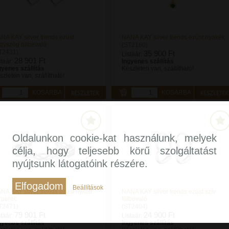
NA KAY silver trends ezüst
NANA KAY silver trends ezüst nyakék
gyszög fülbevaló
(ST2160)
T2431)
35 900 Ft
Listaár:
28 901 Ft
staár:
Ingyenes szállítás
gyenes szállítás
Készleten van, szállítható!
szleten van, szállítható!
KOSÁRBA
KOSÁRBA
Oldalunkon cookie-kat használunk, melyek
célja, hogy teljesebb körű szolgáltatást
nyújtsunk látogatóink részére.
Elfogadom
Beállítások
NA KAY silver trends ezüst nyitott
NANA KAY silver trends ezüst szív
rperec
fülbevaló
T2471)
(ST2404)
79 901 Ft
24 900 Ft
staár:
Listaár:
gyenes szállítás
Ingyenes szállítás