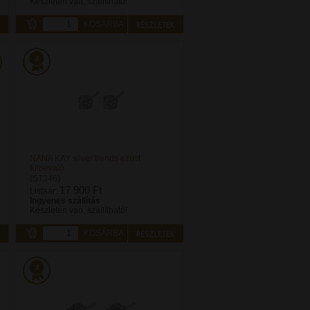
Készleten van, szállítható!
KOSÁRBA
NANA KAY silver trends ezüst
fülbevaló
(ST346)
17 900 Ft
Listaár:
Ingyenes szállítás
Készleten van, szállítható!
KOSÁRBA