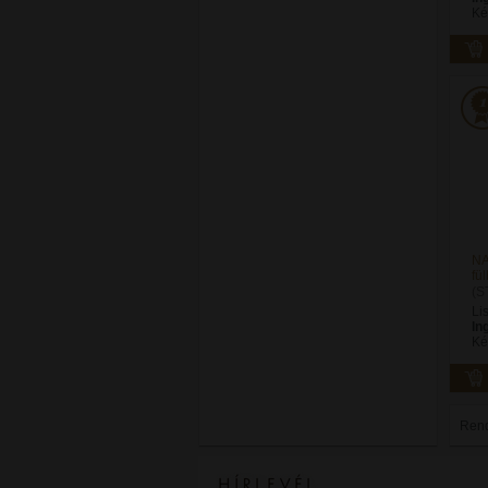
Ké
NA
fü
(S
Li
In
Ké
Ren