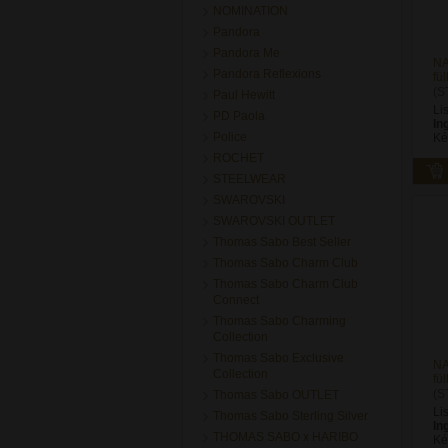
NOMINATION
Pandora
Pandora Me
NA
Pandora Reflexions
fü
(S
Paul Hewitt
Li
PD Paola
In
Police
Ké
ROCHET
STEELWEAR
SWAROVSKI
SWAROVSKI OUTLET
Thomas Sabo Best Seller
Thomas Sabo Charm Club
Thomas Sabo Charm Club
Connect
Thomas Sabo Charming
Collection
Thomas Sabo Exclusive
NA
Collection
fü
(S
Thomas Sabo OUTLET
Li
Thomas Sabo Sterling Silver
In
THOMAS SABO x HARIBO
Ké