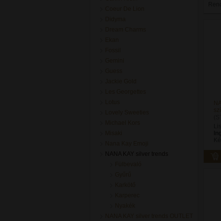
Ren
Coeur De Lion
Didyma
Dream Charms
Ekan
Fossil
Gemini
Guess
Jackie Gold
Les Georgettes
Lotus
NA
sz
Lovely Sweeties
(S
Michael Kors
Li
Misaki
In
Ké
Nana Kay Emoji
NANA KAY silver trends
Fülbevaló
Gyűrű
Karkötő
Karperec
Nyakék
NANA KAY silver trends OUTLET