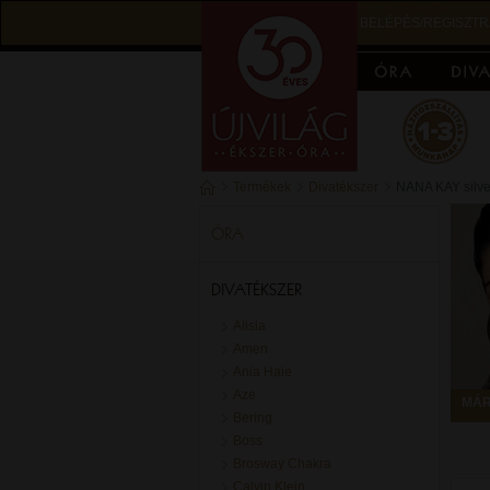
BELÉPÉS/REGISZTR
Termékek
Divatékszer
NANA KAY silve
ÓRA
DIVATÉKSZER
Alisia
Amen
Ania Haie
Aze
MÁR
Bering
Boss
Brosway Chakra
Calvin Klein