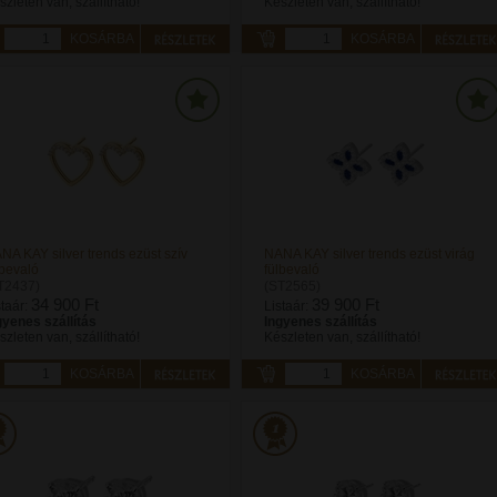
szleten van, szállítható!
Készleten van, szállítható!
KOSÁRBA
KOSÁRBA
NA KAY silver trends ezüst szív
NANA KAY silver trends ezüst virág
lbevaló
fülbevaló
T2437)
(ST2565)
34 900 Ft
39 900 Ft
staár:
Listaár:
gyenes szállítás
Ingyenes szállítás
szleten van, szállítható!
Készleten van, szállítható!
KOSÁRBA
KOSÁRBA