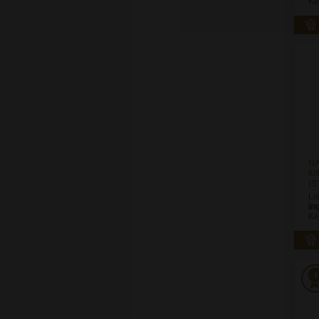
Ké
NA
fü
(S
Li
In
Ké