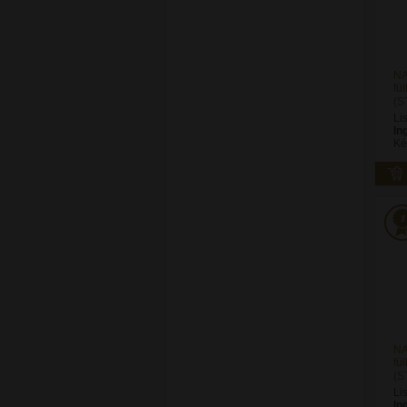
NA
fü
(S
Li
In
Ké
NA
fü
(S
Li
In