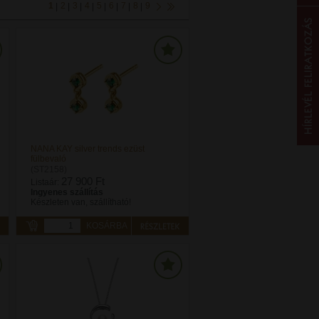
1
2
3
4
5
6
7
8
9
|
|
|
|
|
|
|
|
NANA KAY silver trends ezüst
fülbevaló
(ST2158)
27 900 Ft
Listaár:
Ingyenes szállítás
Készleten van, szállítható!
KOSÁRBA