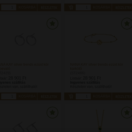
KOSÁRBA
KOSÁRBA
NA KAY silver trends ezüst kör
NANA KAY silver trends ezüst kör
lbevaló
karkötő
T2429)
(ST2466)
28 901 Ft
28 901 Ft
staár:
Listaár:
gyenes szállítás
Ingyenes szállítás
szleten van, szállítható!
Készleten van, szállítható!
KOSÁRBA
KOSÁRBA