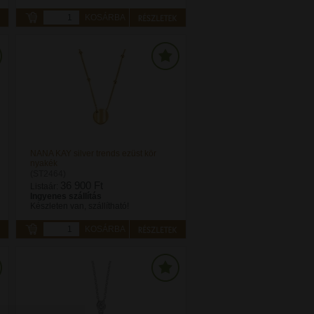
KOSÁRBA
NANA KAY silver trends ezüst kör
nyakék
(ST2464)
36 900 Ft
Listaár:
Ingyenes szállítás
Készleten van, szállítható!
KOSÁRBA