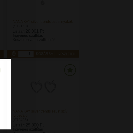
NANA KAY silver trends ezüst nyakék
(ST2163)
28 901 Ft
Listaár:
Ingyenes szállítás
Készleten van, szállítható!
KOSÁRBA
NANA KAY silver trends ezüst szív
fülbevaló
(ST2436)
29 900 Ft
Listaár:
Ingyenes szállítás