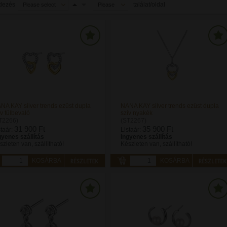
dezés
találat/oldal
Please select
Please
select
NA KAY silver trends ezüst dupla
NANA KAY silver trends ezüst dupla
ív fülbevaló
szív nyakék
T2266)
(ST2267)
31 900 Ft
35 900 Ft
staár:
Listaár:
gyenes szállítás
Ingyenes szállítás
szleten van, szállítható!
Készleten van, szállítható!
KOSÁRBA
KOSÁRBA