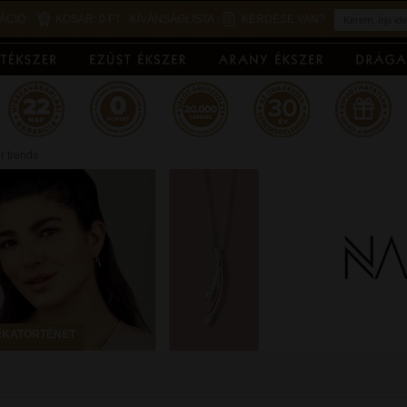
ÁCIÓ
KOSÁR:
0 FT
KÍVÁNSÁGLISTA
KÉRDÉSE VAN?
r trends
KATÖRTÉNET