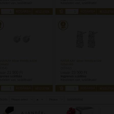
szleten van, szállítható!
Készleten van, szállítható!
KOSÁRBA
KOSÁRBA
NA KAY silver trends ezüst
NANA KAY silver trends ezüst
lbevaló
fülbevaló
T354)
(ST442)
21 900 Ft
23 900 Ft
staár:
Listaár:
gyenes szállítás
Ingyenes szállítás
szleten van, szállítható!
Készleten van, szállítható!
KOSÁRBA
KOSÁRBA
dezés
találat/oldal
Please select
Please
select