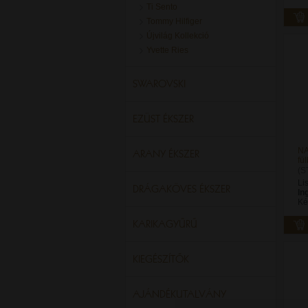
Ti Sento
Tommy Hilfiger
Újvilág Kollekció
Yvette Ries
SWAROVSKI
EZÜST ÉKSZER
NA
ARANY ÉKSZER
fü
(S
Li
DRÁGAKÖVES ÉKSZER
In
Ké
KARIKAGYŰRŰ
KIEGÉSZÍTŐK
AJÁNDÉKUTALVÁNY