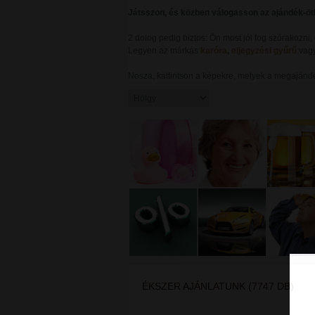
Játsszon, és közben válogasson az ajándék-ötl
2 dolog pedig biztos: Ön most jól fog szórakozni,
Legyen az márkás
karóra
,
eljegyzési gyűrű
vag
Nosza, kattintson a képekre, melyek a megajándé
ÉKSZER AJÁNLATUNK (7747 DB)