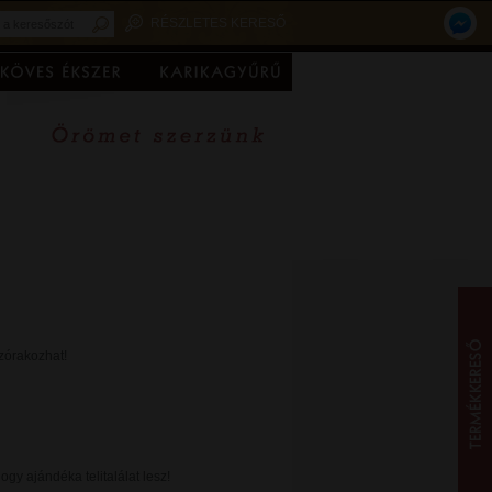
RÉSZLETES KERESŐ
zórakozhat!
y ajándéka telitalálat lesz!