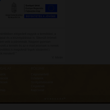
 mértékben elégedett vagyok a termékkel, a
al és a kiszolgálással is. Sikerült örömet
em vele a páromnak. Nagyon gyorsan
zett a termék és az e-mail jelzések is remek
Továbbá is maguknál fogok vásárolni:)
k mindent! "
V. István
alók
Cégismertető
mációk
Üzleteink
rdések
Szolgáltatásaink
Cégeknek
rlap
Kapcsolat