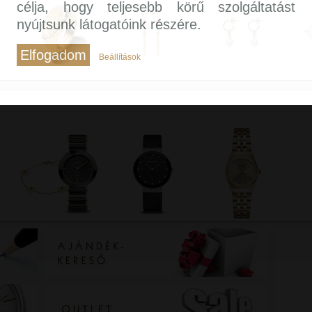
célja, hogy teljesebb körű szolgáltatást
nyújtsunk látogatóink részére.
Elfogadom
Beállítások