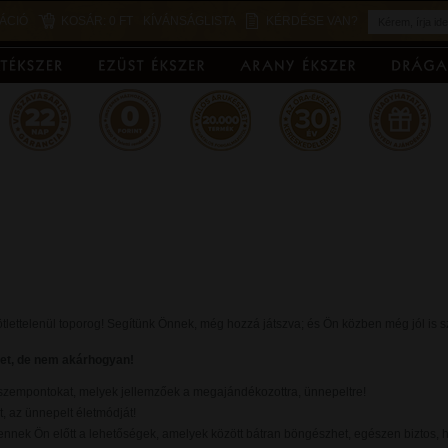
ÁCIÓ
KOSÁR:
0 FT
KÍVÁNSÁGLISTA
KÉRDÉSE VAN?
tlettelenül toporog! Segítünk Önnek, még hozzá játszva; és Ön közben még jól is s
tet, de nem akárhogyan!
a szempontokat, melyek jellemzőek a megajándékozottra, ünnepeltre!
, az ünnepelt életmódját!
nek Ön előtt a lehetőségek, amelyek között bátran böngészhet, egészen biztos, hog