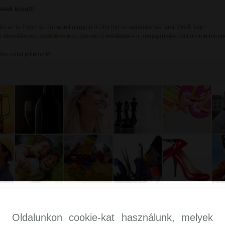
etek között!
 és az is, hogy az ünnepelt nagyon örülni fog az ajándéknak, amit Öntől kap!
y
divatékszer, nyaklánc
egy gyönyörű
medállal
– a megajándékozott öröme minden
kozottat jellemzik!
Oldalunkon cookie-kat használunk, melyek