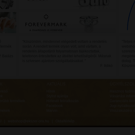
ő
"Köszönöm, mindennel elégedett voltam a rendelés
"Teljes
 termék
során. A rendelt termék olyan volt, amit vártam, a
webshopp
rendelés állapotáról folyamatosan tájékoztattak,
szerezn
P. Balázs
telefonon értesítettek az átvétel lehetőségéről. Másnak
megérke
is szívesen ajánlom szolgáltatásaikat. "
dolog. 
F. Ildikó
Köszönö
ereső
Hírek
Hasznos tudniv
ek
Stylist ajánlja
Vásárlási infor
erűbb termékek
Hírlevél feliratkozás
Garanciális ké
Facebook
Jogi nyilatkozat
rmékek
Marvin
Visszaküldési ű
va! |
webshop@ekszer-ora.hu
|
Oldaltérkép