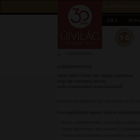
BELÉPÉS/REGISZTR
Ajándékkereső
AJÁNDÉKKERESŐ
Vajon, minek örülne egy vagány nagymami,
vagy egy szerelmes ifjú pár,
netán a harmóniára törekvő barátnő?
Nem könnyű eldönteni, így nem csoda, ha Ön is ö
Összegyűjtöttünk ugyanis néhány ajándékötle
Ha Ön a képekre kattint, szűrni tudja azokat 
Vegye figyelembe a korcsoportot, a szokásokat
Amikor már leszűkültek a szempontok, megjelen