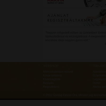
"Nagyon elégedett voltam az üzletekben történ
tájékoztatással és kiszolgálással. A megrendelt
kiszállási ideje nagyon gyors volt."
Miért vásároljon nálunk
Ajándékk
Kosár tartalma
Új termék
Kívánságlista
Legnépsz
Belépés
Outlet
Regisztráció
Akciós te
© 2012 Újvilág Ékszer Óra;
Minden jog fenntart