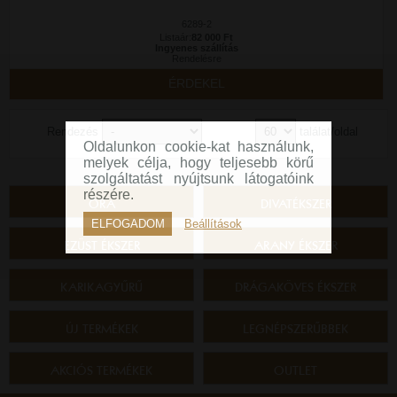
6289-2
Listaár:
82 000 Ft
Ingyenes szállítás
Rendelésre
ÉRDEKEL
Rendezés
találat/oldal
Oldalunkon cookie-kat használunk,
melyek célja, hogy teljesebb körű
szolgáltatást nyújtsunk látogatóink
részére.
ÓRA
DIVATÉKSZER
ELFOGADOM
Beállítások
EZÜST ÉKSZER
ARANY ÉKSZER
KARIKAGYŰRŰ
DRÁGAKÖVES ÉKSZER
ÚJ TERMÉKEK
LEGNÉPSZERŰBBEK
AKCIÓS TERMÉKEK
OUTLET