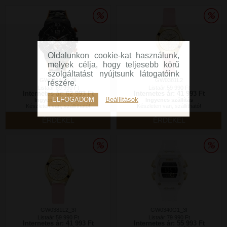
Oldalunkon cookie-kat használunk,
melyek célja, hogy teljesebb körű
szolgáltatást nyújtsunk látogatóink
GW0264G2_3I
GW0381L2
részére.
Listaár:89 990 Ft
Listaár:59 990 Ft
Internetes ár: 62 993 Ft
Internetes ár: 41 993 Ft
ELFOGADOM
Beállítások
Ingyenes szállítás
Ingyenes szállítás
Készleten van, szállítható!
Készleten van, szállítható!
ÉRDEKEL
ÉRDEKEL
GW0381L2_3I
GW0340G1_3I
Listaár:59 990 Ft
Listaár:79 990 Ft
Internetes ár: 41 993 Ft
Internetes ár: 55 993 Ft