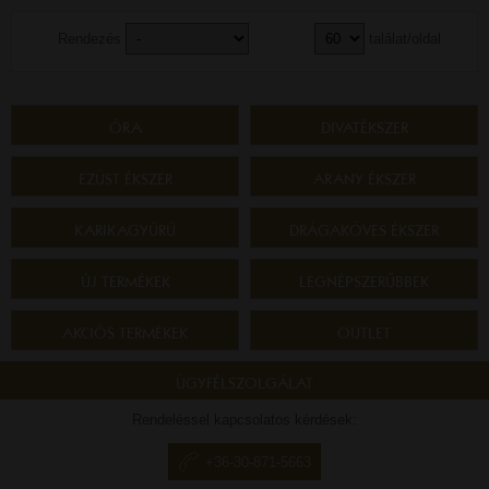
Rendezés
találat/oldal
ÓRA
DIVATÉKSZER
EZÜST ÉKSZER
ARANY ÉKSZER
KARIKAGYŰRŰ
DRÁGAKÖVES ÉKSZER
ÚJ TERMÉKEK
LEGNÉPSZERŰBBEK
AKCIÓS TERMÉKEK
OUTLET
ÜGYFÉLSZOLGÁLAT
Rendeléssel kapcsolatos kérdések:
+36-30-871-5663