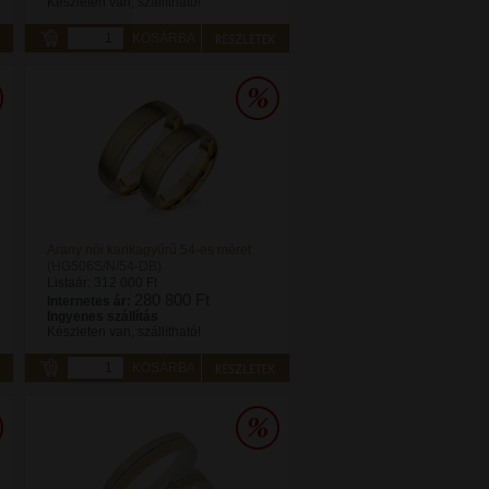
Készleten van, szállítható!
KOSÁRBA
Arany női karikagyűrű 54-es méret
(HG506S/N/54-DB)
Listaár:
312 000 Ft
280 800 Ft
Internetes ár:
Ingyenes szállítás
Készleten van, szállítható!
KOSÁRBA