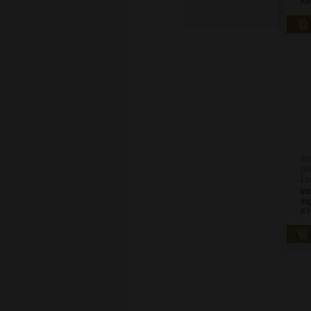
Ké
Ar
(H
Li
In
In
Ké