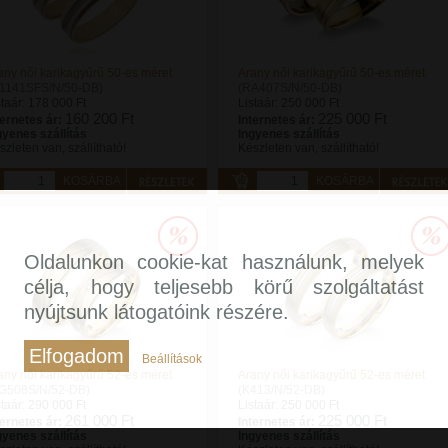
any női karikagyűrű 50-es méret
Arany női karikagyűrű 50-es méret
1141SFS/N/50-DB)
(RA407S/N/50-DB)
staár:
178 000 Ft
Listaár:
250 000 Ft
160 200 Ft
225 000 Ft
ternetes ár:
Internetes ár:
gyenes szállítás
Ingyenes szállítás
szleten van, szállítható!
Készleten van, szállítható!
KOSÁRBA
KOSÁRBA
Oldalunkon cookie-kat használunk, melyek
célja, hogy teljesebb körű szolgáltatást
nyújtsunk látogatóink részére.
Elfogadom
Beállítások
any női karikagyűrű 52-es méret
Arany női karikagyűrű 52-es méret
G508S/N/52-DB)
(K413/N/52-DB)
staár:
290 000 Ft
Listaár:
250 000 Ft
261 000 Ft
225 000 Ft
ternetes ár:
Internetes ár:
gyenes szállítás
Ingyenes szállítás