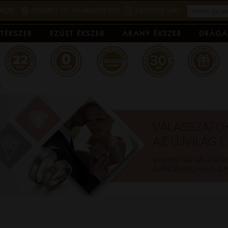
ÁCIÓ
KOSÁR:
0 FT
KÍVÁNSÁGLISTA
KÉRDÉSE VAN?
ű