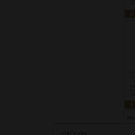
Ké
Ez
(6
Li
In
In
Ké
Ren