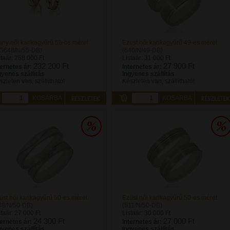
any női karikagyűrű 55-ös méret
Ezüst női karikagyűrű 49-es méret
G648/N/55-DB)
(640/N/49-DB)
staár:
258 000 Ft
Listaár:
31 000 Ft
232 200 Ft
27 900 Ft
ternetes ár:
Internetes ár:
gyenes szállítás
Ingyenes szállítás
szleten van, szállítható!
Készleten van, szállítható!
KOSÁRBA
KOSÁRBA
üst női karikagyűrű 50-es méret
Ezüst női karikagyűrű 50-es méret
08/N/50-DB)
(511/N/50-DB)
staár:
27 000 Ft
Listaár:
30 000 Ft
24 300 Ft
27 000 Ft
ternetes ár:
Internetes ár:
gyenes szállítás
Ingyenes szállítás