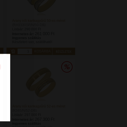
Arany női karikagyűrű 50-es méret
(RA9330SF/N/50-DB)
Listaár:
290 000 Ft
261 000 Ft
Internetes ár:
Ingyenes szállítás
Készleten van, szállítható!
KOSÁRBA
Arany női karikagyűrű 52-es méret
(K565/N/52-DB)
Listaár:
297 000 Ft
267 300 Ft
Internetes ár:
Ingyenes szállítás