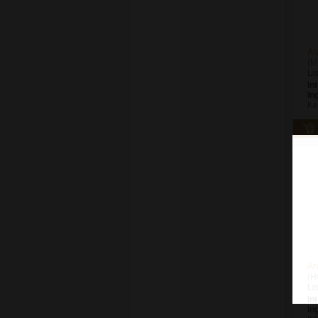
Ar
(M
Li
In
In
Ké
Ar
(H
Li
In
In