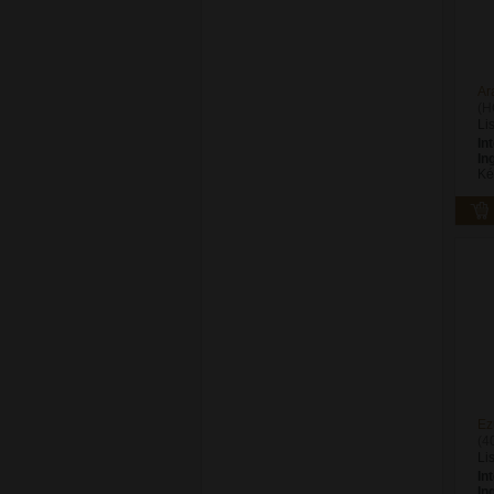
Ar
(H
Li
In
In
Ké
Ez
(4
Li
In
In