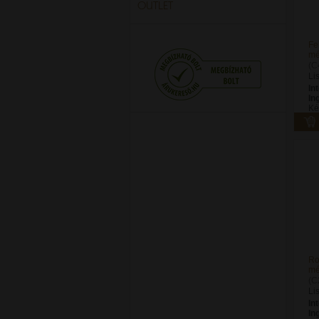
OUTLET
Fe
mé
(C
Li
In
In
Ké
Ro
mé
(C
Li
In
In