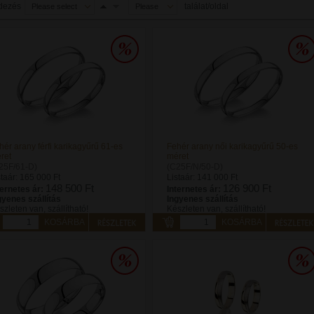
dezés
találat/oldal
Please select
Please
select
hér arany férfi karikagyűrű 61-es
Fehér arany női karikagyűrű 50-es
ret
méret
25F/61-D)
(C25F/N/50-D)
staár:
165 000 Ft
Listaár:
141 000 Ft
148 500 Ft
126 900 Ft
ternetes ár:
Internetes ár:
gyenes szállítás
Ingyenes szállítás
szleten van, szállítható!
Készleten van, szállítható!
KOSÁRBA
KOSÁRBA