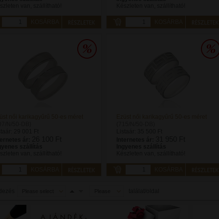
szleten van, szállítható!
Készleten van, szállítható!
KOSÁRBA
KOSÁRBA
üst női karikagyűrű 50-es méret
Ezüst női karikagyűrű 50-es méret
07/N/50-DB)
(715/N/50-DB)
staár:
29 001 Ft
Listaár:
35 500 Ft
26 100 Ft
31 950 Ft
ternetes ár:
Internetes ár:
gyenes szállítás
Ingyenes szállítás
szleten van, szállítható!
Készleten van, szállítható!
KOSÁRBA
KOSÁRBA
dezés
találat/oldal
Please select
Please
select