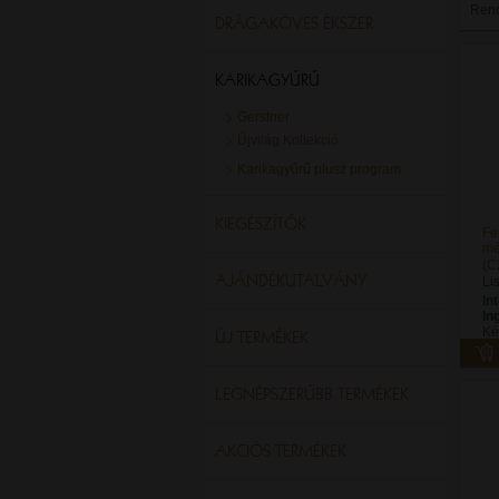
Ren
DRÁGAKÖVES ÉKSZER
KARIKAGYŰRŰ
Gerstner
Újvilág Kollekció
Karikagyűrű plusz program
KIEGÉSZÍTŐK
Fe
mé
(C
AJÁNDÉKUTALVÁNY
Li
In
In
Ké
ÚJ TERMÉKEK
LEGNÉPSZERŰBB TERMÉKEK
AKCIÓS TERMÉKEK