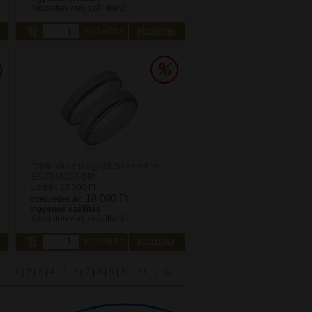
Készleten van, szállítható!
KOSÁRBA
Ezüst női karikagyűrű 50-es méret
(ESZT4/N/50-DB)
Listaár:
20 000 Ft
18 000 Ft
Internetes ár:
Ingyenes szállítás
Készleten van, szállítható!
KOSÁRBA
1
2
3
4
5
6
7
8
9
10
11
|
|
|
|
|
|
|
|
|
|