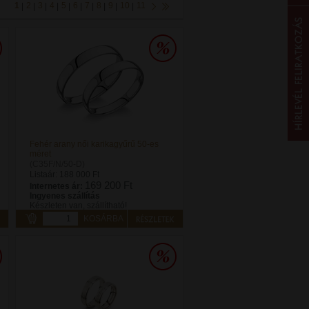
1
2
3
4
5
6
7
8
9
10
11
|
|
|
|
|
|
|
|
|
|
Fehér arany női karikagyűrű 50-es
méret
(C35F/N/50-D)
Listaár:
188 000 Ft
169 200 Ft
Internetes ár:
Ingyenes szállítás
Készleten van, szállítható!
KOSÁRBA