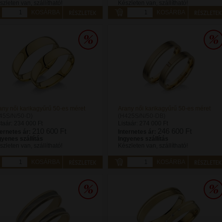
szleten van, szállítható!
Készleten van, szállítható!
KOSÁRBA
KOSÁRBA
any női karikagyűrű 50-es méret
Arany női karikagyűrű 50-es méret
45S/N/50-D)
(H425S/N/50-DB)
staár:
234 000 Ft
Listaár:
274 000 Ft
210 600 Ft
246 600 Ft
ternetes ár:
Internetes ár:
gyenes szállítás
Ingyenes szállítás
szleten van, szállítható!
Készleten van, szállítható!
KOSÁRBA
KOSÁRBA