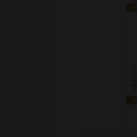
Ké
Ar
(C
Li
In
In
Ké