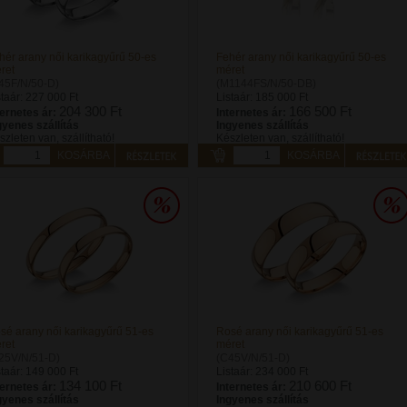
hér arany női karikagyűrű 50-es
Fehér arany női karikagyűrű 50-es
ret
méret
45F/N/50-D)
(M1144FS/N/50-DB)
staár:
227 000 Ft
Listaár:
185 000 Ft
204 300 Ft
166 500 Ft
ternetes ár:
Internetes ár:
gyenes szállítás
Ingyenes szállítás
szleten van, szállítható!
Készleten van, szállítható!
KOSÁRBA
KOSÁRBA
sé arany női karikagyűrű 51-es
Rosé arany női karikagyűrű 51-es
ret
méret
25V/N/51-D)
(C45V/N/51-D)
staár:
149 000 Ft
Listaár:
234 000 Ft
134 100 Ft
210 600 Ft
ternetes ár:
Internetes ár:
gyenes szállítás
Ingyenes szállítás