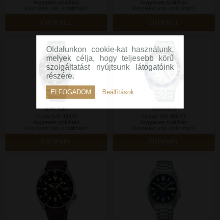
Ingyenes szállítás
Ingyenes szállítás
Készleten van, szállítható!
Készleten van, szállítható!
ÉRDEKEL
ÉRDEKEL
Oldalunkon cookie-kat használunk,
melyek célja, hogy teljesebb körű
szolgáltatást nyújtsunk látogatóink
részére.
ELFOGADOM
Beállítások
SRPL79K1
SSK033K1
Listaár:
142 000 Ft
Listaár:
202 000 Ft
Ingyenes szállítás
Ingyenes szállítás
Készleten van, szállítható!
Készleten van, szállítható!
ÉRDEKEL
ÉRDEKEL