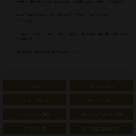
többféle
fizetési mód
(utánvét, bankkártya, utalás, készpénz)
személyes átvételi lehetőség
Győrben, Tatabányán és
Budapesten
kifogástalan, új, eredeti termék gyári
díszcsomagolásban
bolti
készletről
hivatalos viszonteladók
vagyunk
ÓRA
DIVATÉKSZER
EZÜST ÉKSZER
ARANY ÉKSZER
KARIKAGYŰRŰ
DRÁGAKÖVES ÉKSZER
ÚJ TERMÉKEK
LEGNÉPSZERŰBBEK