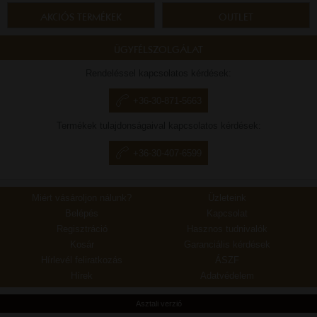
AKCIÓS TERMÉKEK
OUTLET
ÜGYFÉLSZOLGÁLAT
Rendeléssel kapcsolatos kérdések:
+36-30-871-5663
Termékek tulajdonságaival kapcsolatos kérdések:
+36-30-407-6599
Miért vásároljon nálunk?
Üzleteink
Belépés
Kapcsolat
Regisztráció
Hasznos tudnivalók
Kosár
Garanciális kérdések
Hírlevél feliratkozás
ÁSZF
Hírek
Adatvédelem
Asztali verzió