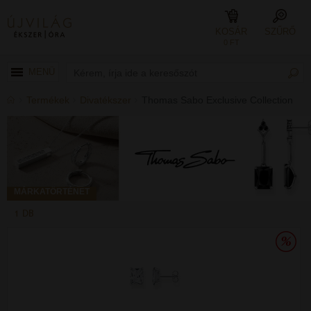
KOSÁR
SZŰRŐ
0 FT
MENÜ
Termékek
Divatékszer
Thomas Sabo Exclusive Collection
MÁRKATÖRTÉNET
1 DB