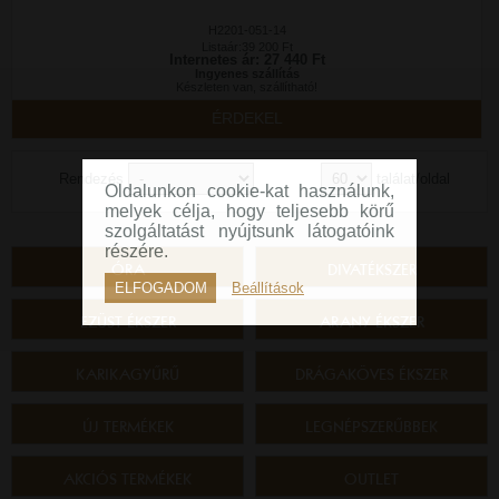
H2201-051-14
Listaár:39 200 Ft
Internetes ár: 27 440 Ft
Ingyenes szállítás
Készleten van, szállítható!
ÉRDEKEL
Rendezés
találat/oldal
Oldalunkon cookie-kat használunk,
melyek célja, hogy teljesebb körű
szolgáltatást nyújtsunk látogatóink
részére.
ÓRA
DIVATÉKSZER
ELFOGADOM
Beállítások
EZÜST ÉKSZER
ARANY ÉKSZER
KARIKAGYŰRŰ
DRÁGAKÖVES ÉKSZER
ÚJ TERMÉKEK
LEGNÉPSZERŰBBEK
AKCIÓS TERMÉKEK
OUTLET