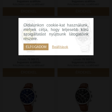
Ingyenes szállítás
Ingyenes szállítás
Készleten van, szállítható!
Készleten van, szállítható!
ÉRDEKEL
ÉRDEKEL
Oldalunkon cookie-kat használunk,
melyek célja, hogy teljesebb körű
szolgáltatást nyújtsunk látogatóink
részére.
ELFOGADOM
Beállítások
F20743/4
F20743/6
Listaár:
76 900 Ft
Listaár:
76 900 Ft
Ingyenes szállítás
Ingyenes szállítás
Készleten van, szállítható!
Készleten van, szállítható!
ÉRDEKEL
ÉRDEKEL