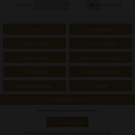
Rendezés
találat/oldal
ÓRA
DIVATÉKSZER
EZÜST ÉKSZER
ARANY ÉKSZER
KARIKAGYŰRŰ
DRÁGAKÖVES ÉKSZER
ÚJ TERMÉKEK
LEGNÉPSZERŰBBEK
AKCIÓS TERMÉKEK
OUTLET
ÜGYFÉLSZOLGÁLAT
Rendeléssel kapcsolatos kérdések:
+36-30-871-5663
Termékek tulajdonságaival kapcsolatos kérdések: