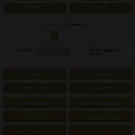
ÉRDEKEL
ÉRDEKEL
tétel,
oldal,
72
2
tételek 1-60
›
»
1
2
Rendezés
találat/oldal
ÓRA
DIVATÉKSZER
EZÜST ÉKSZER
ARANY ÉKSZER
KARIKAGYŰRŰ
DRÁGAKÖVES ÉKSZER
ÚJ TERMÉKEK
LEGNÉPSZERŰBBEK
AKCIÓS TERMÉKEK
OUTLET