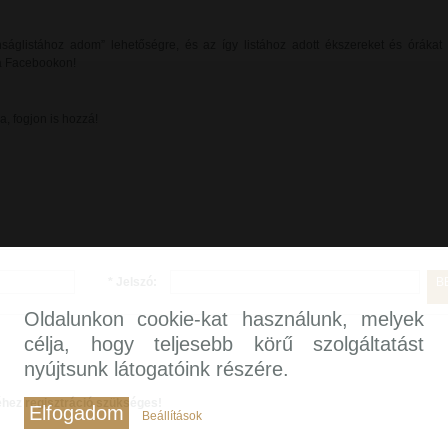
ságlistához adom” lehetőségre, és az így listához adott ékszereket és órákat i
a Facebookon!
a, fogjon is hozzá!
* Jelszó:
B
Oldalunkon cookie-kat használunk, melyek
célja, hogy teljesebb körű szolgáltatást
nyújtsunk látogatóink részére.
éhez regisztráció szükséges!
Elfogadom
Beállítások