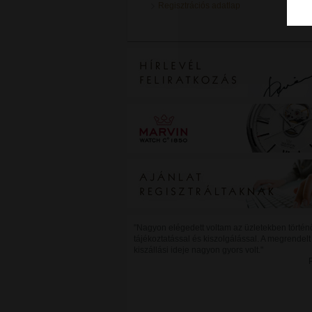
Regisztrációs adatlap
"Nagyon elégedett voltam az üzletekben történ
tájékoztatással és kiszolgálással. A megrendelt
kiszállási ideje nagyon gyors volt."