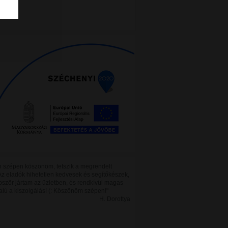
 szépen köszönöm, tetszik a megrendelt
Az eladók hihetetlen kedvesek és segítőkészek,
bször jártam az üzletben, és rendkívül magas
alú a kiszolgálás! (: Köszönöm szépen!"
H. Dorottya