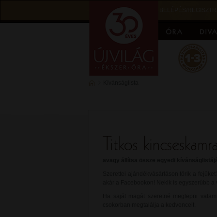
BELÉPÉS/REGISZTR
Kívánságlista
avagy állítsa össze egyedi kívánságlistájá
Szerettei ajándékvásárláson törik a fejüke
akár a Facebookon! Nekik is egyszerűbb a vá
Ha saját magát szeretné meglepni valamiv
csokorban megtalálja a kedvenceit.