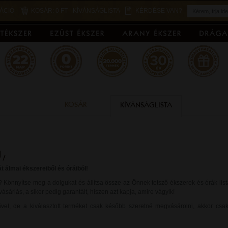
ÁCIÓ
KOSÁR:
0 FT
KÍVÁNSÁGLISTA
KÉRDÉSE VAN?
KOSÁR
KÍVÁNSÁGLISTA
t álmai ékszereiből és óráiból!
t? Könnyítse meg a dolgukat és állítsa össze az Önnek tetsző ékszerek és órák li
sárlás, a siker pedig garantált, hiszen azt kapja, amire vágyik!
el, de a kiválasztott terméket csak később szeretné megvásárolni, akkor csa