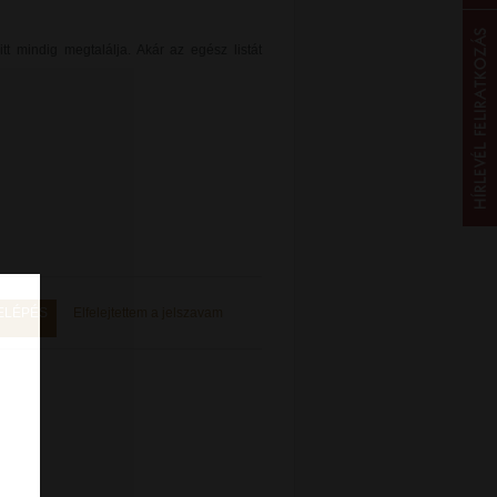
tt mindig megtalálja. Akár az egész listát
ELÉPÉS
Elfelejtettem a jelszavam