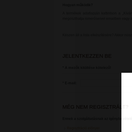
Hogyan működik?
A termékek adatlapján kattintson a „Kíván
megoszthatja ismerőseivel emailben vagy 
Készen áll a lista elkészítésére? Akkor nosz
JELENTKEZZEN BE
* A mezők kitöltése kötelező!
* E-mail:
MÉG NEM REGISZTRÁLT?
Ennek a szolgáltatásnak az igénybevétel
Regisztráció előnyei