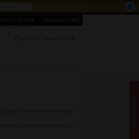
RÉSZLETES KERESŐ
stáját, majd ossza meg velük e-mailben vagy
k adja hozzá a kívánságlistához, ahol egy