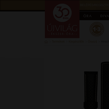
BELÉPÉS/REGISZTR
Termékek
Kiegészítők
Óraszíj
Hirsc