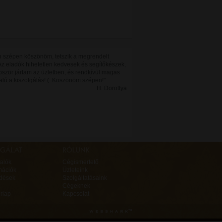
 szépen köszönöm, tetszik a megrendelt
Az eladók hihetetlen kedvesek és segítőkészek,
bször jártam az üzletben, és rendkívül magas
alú a kiszolgálás! (: Köszönöm szépen!"
H. Dorottya
alók
Cégismertető
mációk
Üzleteink
rdések
Szolgáltatásaink
Cégeknek
rlap
Kapcsolat