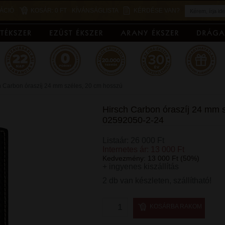
ÁCIÓ
KOSÁR:
0 FT
KÍVÁNSÁGLISTA
KÉRDÉSE VAN?
h Carbon óraszíj 24 mm széles, 20 cm hosszú
Hirsch Carbon óraszíj 24 mm 
02592050-2-24
Listaár: 26 000 Ft
Internetes ár: 13 000 Ft
Kedvezmény: 13 000 Ft (50%)
+ ingyenes kiszállítás
2 db van készleten, szállítható!
KOSÁRBA RAKOM