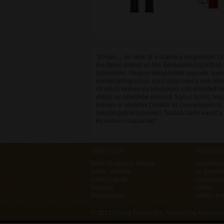
"A Fiam ...-án vette át a számára megrendelt 24
óra tároló dobozt az Alle Bevásárlóközpontban
üzletükben. Nagyon elégedettek vagyunk, gyön
korrekt kidolgozású, pont olyan mint a web old
Az eladó kedves és készséges volt, értesített m
doboz az üzletükbe érkezett. Egész biztos, hog
máskor is rendelek Önöktől és személyesen is
meglátogatom üzletüket. További szép napot a 
és kedves csapatnak!"
Miért vásároljon nálunk
Ajándékk
Kosár tartalma
Új termék
Kívánságlista
Legnépsz
Belépés
Outlet
Regisztráció
Akciós te
© 2012 Újvilág Ékszer Óra;
Minden jog fenntart