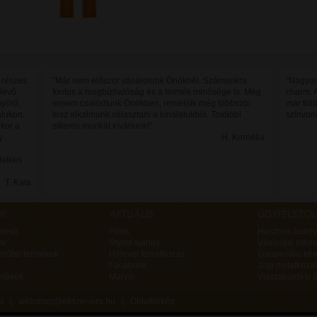
 részes
"Már nem először vásárolunk Önöknél. Számunkra
"Nagyon
 lévő
fontos a megbízhatóság és a termék minősége is. Még
charm. 
yörű,
sosem csalódtunk Önökben, reméljük még többször
már töb
alukon.
lesz alkalmunk választani a kínálatukból. További
színvon
ikor a
sikeres munkát kívánunk!"
y
H. Kornélia
lelkes
T. Kata
ereső
Hírek
Hasznos tudniv
ek
Stylist ajánlja
Vásárlási infor
erűbb termékek
Hírlevél feliratkozás
Garanciális ké
Facebook
Jogi nyilatkozat
rmékek
Marvin
Visszaküldési ű
va! |
webshop@ekszer-ora.hu
|
Oldaltérkép