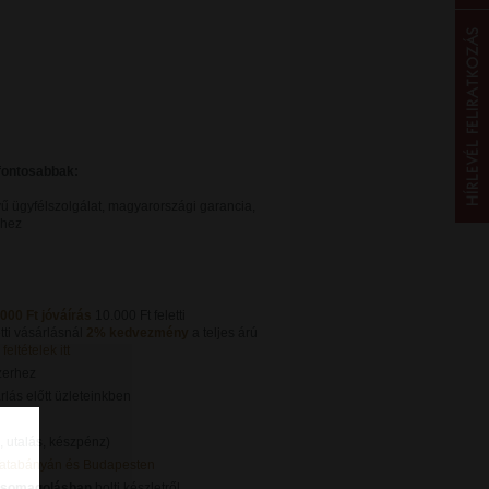
gfontosabbak:
ű ügyfélszolgálat, magyarországi garancia,
khez
.000 Ft jóváírás
10.000 Ft feletti
tti vásárlásnál
2% kedvezmény
a teljes árú
feltételek itt
zerhez
lás előtt üzleteinkben
, utalás, készpénz)
Tatabányán és Budapesten
csomagolásban
bolti készletről