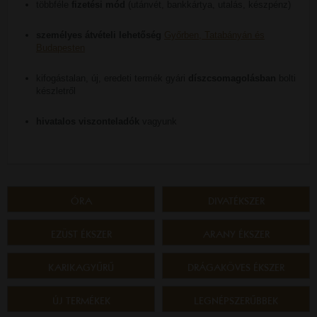
többféle
fizetési mód
(utánvét, bankkártya, utalás, készpénz)
személyes átvételi lehetőség
Győrben, Tatabányán és
Budapesten
kifogástalan, új, eredeti termék gyári
díszcsomagolásban
bolti
készletről
hivatalos viszonteladók
vagyunk
ÓRA
DIVATÉKSZER
EZÜST ÉKSZER
ARANY ÉKSZER
KARIKAGYŰRŰ
DRÁGAKÖVES ÉKSZER
ÚJ TERMÉKEK
LEGNÉPSZERŰBBEK