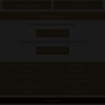
AKCIÓS TERMÉKEK
OUTLET
ÜGYFÉLSZOLGÁLAT
Rendeléssel kapcsolatos kérdések:
+36-30-871-5663
Termékek tulajdonságaival kapcsolatos kérdések:
+36-30-407-6599
Miért vásároljon nálunk?
Üzleteink
Belépés
Kapcsolat
Regisztráció
Hasznos tudnivalók
Kosár
Garanciális kérdések
Hírlevél feliratkozás
ÁSZF
Hírek
Adatvédelem
Asztali verzió