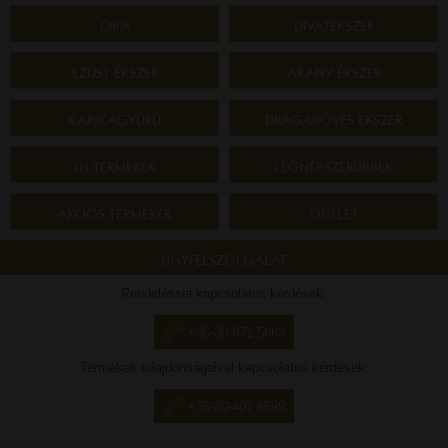
ÓRA
DIVATÉKSZER
EZÜST ÉKSZER
ARANY ÉKSZER
KARIKAGYŰRŰ
DRÁGAKÖVES ÉKSZER
ÚJ TERMÉKEK
LEGNÉPSZERŰBBEK
AKCIÓS TERMÉKEK
OUTLET
ÜGYFÉLSZOLGÁLAT
Rendeléssel kapcsolatos kérdések:
+36-30-871-5663
Termékek tulajdonságaival kapcsolatos kérdések:
+36-30-407-6599