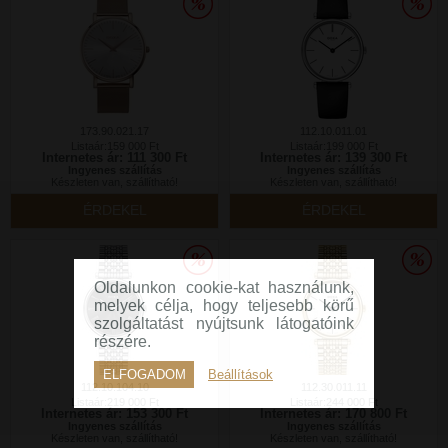
173.90.021.17
112.10.011.01
Listaár:159 000 Ft
Listaár:199 000 Ft
Internetes ár: 111 300 Ft
Internetes ár: 139 300 Ft
Ingyenes szállítás
Ingyenes szállítás
Készleten van, szállítható!
Készleten van, szállítható!
ÉRDEKEL
ÉRDEKEL
Oldalunkon cookie-kat használunk,
melyek célja, hogy teljesebb körű
szolgáltatást nyújtsunk látogatóink
részére.
ELFOGADOM
Beállítások
112.10.104.10
112.30.011.11
Listaár:219 000 Ft
Listaár:244 000 Ft
Internetes ár: 153 300 Ft
Internetes ár: 170 800 Ft
Ingyenes szállítás
Ingyenes szállítás
Készleten van, szállítható!
Készleten van, szállítható!