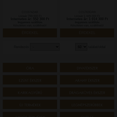
CO1574ZAR
CO1763GRR
Listaár:789 000 Ft
Listaár:1 449 000 Ft
Internetes ár: 552 300 Ft
Internetes ár: 1 014 300 Ft
Ingyenes szállítás
Ingyenes szállítás
Készleten van, szállítható!
Készleten van, szállítható!
ÉRDEKEL
ÉRDEKEL
Rendezés
találat/oldal
ÓRA
DIVATÉKSZER
EZÜST ÉKSZER
ARANY ÉKSZER
KARIKAGYŰRŰ
DRÁGAKÖVES ÉKSZER
ÚJ TERMÉKEK
LEGNÉPSZERŰBBEK