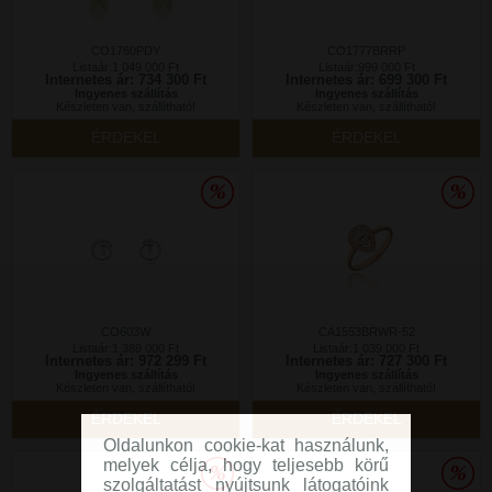
CO1760PDY
CO1777BRRP
Listaár:1 049 000 Ft
Listaár:999 000 Ft
Internetes ár: 734 300 Ft
Internetes ár: 699 300 Ft
Ingyenes szállítás
Ingyenes szállítás
Készleten van, szállítható!
Készleten van, szállítható!
ÉRDEKEL
ÉRDEKEL
CO603W
CA1553BRWR-52
Listaár:1 389 000 Ft
Listaár:1 039 000 Ft
Internetes ár: 972 299 Ft
Internetes ár: 727 300 Ft
Ingyenes szállítás
Ingyenes szállítás
Készleten van, szállítható!
Készleten van, szállítható!
ÉRDEKEL
ÉRDEKEL
Oldalunkon cookie-kat használunk,
melyek célja, hogy teljesebb körű
szolgáltatást nyújtsunk látogatóink