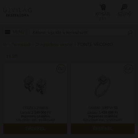
KOSÁR
SZŰRŐ
0 FT
MENÜ
Termékek
Drágaköves ékszer
PONTE VECCHIO
28 DB
CO1513-20BRW
CA1510-30BRW-53
Listaár:
1 149 000 Ft
Listaár:
1 439 000 Ft
Ingyenes szállítás
Ingyenes szállítás
Készleten van, szállítható!
Készleten van, szállítható!
ÉRDEKEL
ÉRDEKEL