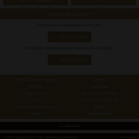
AKCIÓS TERMÉKEK
OUTLET
ÜGYFÉLSZOLGÁLAT
Rendeléssel kapcsolatos kérdések:
+36-30-871-5663
Termékek tulajdonságaival kapcsolatos kérdések:
+36-30-407-6599
Miért vásároljon nálunk?
Üzleteink
Belépés
Kapcsolat
Regisztráció
Hasznos tudnivalók
Kosár
Garanciális kérdések
Hírlevél feliratkozás
ÁSZF
Hírek
Adatvédelem
Asztali verzió
© 2014 Újvilág Ékszer Óra; Minden jog fenntartva!