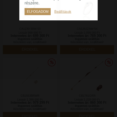
részére.
ELFOGADOM
Beállítások
CA1230-30W-53
CA1262ZAW-54
Listaár:999 000 Ft
Listaár:1 099 000 Ft
Internetes ár: 699 300 Ft
Internetes ár: 769 300 Ft
Ingyenes szállítás
Ingyenes szállítás
Készleten van, szállítható!
Készleten van, szállítható!
ÉRDEKEL
ÉRDEKEL
CB1553BRWR
CB1761GRR
Listaár:1 399 000 Ft
Listaár:1 229 000 Ft
Internetes ár: 979 299 Ft
Internetes ár: 860 300 Ft
Ingyenes szállítás
Ingyenes szállítás
Készleten van, szállítható!
Készleten van, szállítható!
ÉRDEKEL
ÉRDEKEL