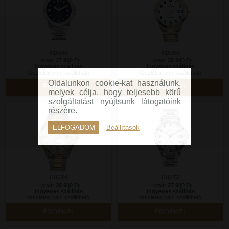
616343
616388
Listaár:
27 900 Ft
Listaár:
35 900 Ft
Ingyenes szállítás
Ingyenes szállítás
Készleten van, szállítható!
Készleten van, szállítható!
Oldalunkon cookie-kat használunk,
ÉRDEKEL
ÉRDEKEL
melyek célja, hogy teljesebb körű
szolgáltatást nyújtsunk látogatóink
részére.
ELFOGADOM
Beállítások
616391
616452
Listaár:
35 900 Ft
Listaár:
27 900 Ft
Ingyenes szállítás
Ingyenes szállítás
Készleten van, szállítható!
Készleten van, szállítható!
ÉRDEKEL
ÉRDEKEL