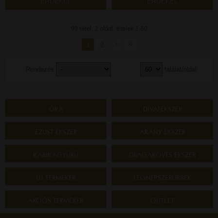
ÉRDEKEL
ÉRDEKEL
tétel,
oldal,
99
2
tételek 1-60
›
»
1
2
Rendezés
találat/oldal
ÓRA
DIVATÉKSZER
EZÜST ÉKSZER
ARANY ÉKSZER
KARIKAGYŰRŰ
DRÁGAKÖVES ÉKSZER
ÚJ TERMÉKEK
LEGNÉPSZERŰBBEK
AKCIÓS TERMÉKEK
OUTLET