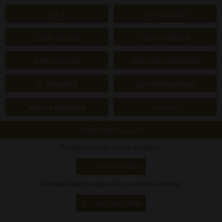
ÓRA
DIVATÉKSZER
EZÜST ÉKSZER
ARANY ÉKSZER
KARIKAGYŰRŰ
DRÁGAKÖVES ÉKSZER
ÚJ TERMÉKEK
LEGNÉPSZERŰBBEK
AKCIÓS TERMÉKEK
OUTLET
ÜGYFÉLSZOLGÁLAT
Rendeléssel kapcsolatos kérdések:
+36-30-871-5663
Termékek tulajdonságaival kapcsolatos kérdések:
+36-30-407-6599