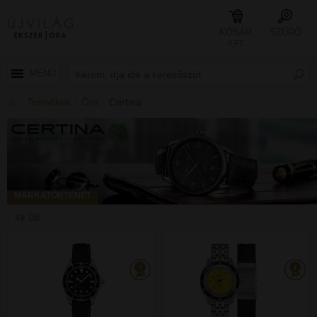
KOSÁR
SZŰRŐ
0 FT
MENÜ
Termékek
Óra
Certina
MÁRKATÖRTÉNET
48 DB