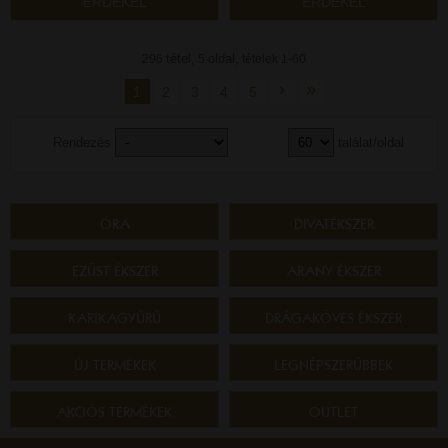
ÉRDEKEL
ÉRDEKEL
tétel,
oldal,
296
5
tételek 1-60
›
»
1
2
3
4
5
Rendezés
találat/oldal
ÓRA
DIVATÉKSZER
EZÜST ÉKSZER
ARANY ÉKSZER
KARIKAGYŰRŰ
DRÁGAKÖVES ÉKSZER
ÚJ TERMÉKEK
LEGNÉPSZERŰBBEK
AKCIÓS TERMÉKEK
OUTLET