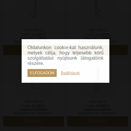
1949-051-14
1950-051-14
Listaár:
21 100 Ft
Listaár:
21 100 Ft
Ingyenes szállítás
Ingyenes szállítás
Készleten van, szállítható!
Készleten van, szállítható!
Oldalunkon cookie-kat használunk,
ÉRDEKEL
ÉRDEKEL
melyek célja, hogy teljesebb körű
szolgáltatást nyújtsunk látogatóink
részére.
ELFOGADOM
Beállítások
1940-051-14
2011-041-9
Listaár:
21 100 Ft
Listaár:
15 600 Ft
Ingyenes szállítás
Ingyenes szállítás
Készleten van, szállítható!
Készleten van, szállítható!
ÉRDEKEL
ÉRDEKEL