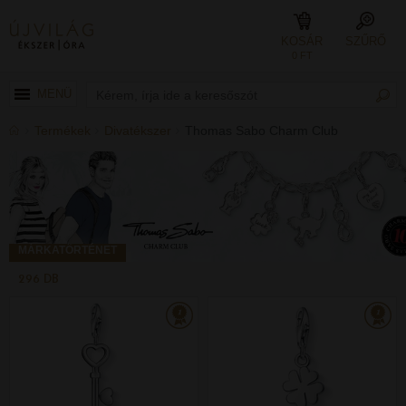
KOSÁR
SZŰRŐ
0 FT
MENÜ
Termékek
Divatékszer
Thomas Sabo Charm Club
MÁRKATÖRTÉNET
296 DB