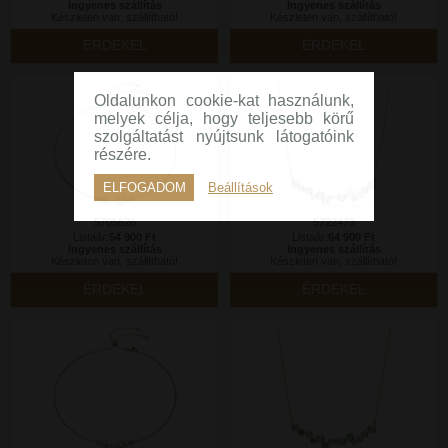
Ingyenes szállítás
Ingyenes szállítás
Készleten van, szállítható!
Készleten van, szállítható!
ÉRDEKEL
ÉRDEKEL
Oldalunkon cookie-kat használunk,
melyek célja, hogy teljesebb körű
szolgáltatást nyújtsunk látogatóink
részére.
ELFOGADOM
Beállítások
5705626
5722473
Listaár:
54 900 Ft
Listaár:
64 900 Ft
Ingyenes szállítás
Ingyenes szállítás
Készleten van, szállítható!
Készleten van, szállítható!
ÉRDEKEL
ÉRDEKEL