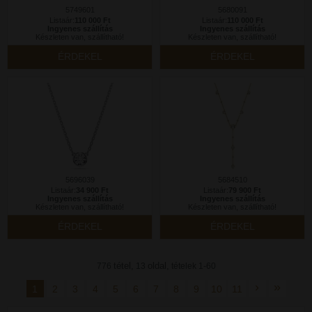
5749601
5680091
Listaár:
110 000 Ft
Listaár:
110 000 Ft
Ingyenes szállítás
Ingyenes szállítás
Készleten van, szállítható!
Készleten van, szállítható!
ÉRDEKEL
ÉRDEKEL
5696039
5684510
Listaár:
34 900 Ft
Listaár:
79 900 Ft
Ingyenes szállítás
Ingyenes szállítás
Készleten van, szállítható!
Készleten van, szállítható!
ÉRDEKEL
ÉRDEKEL
tétel,
oldal,
776
13
tételek 1-60
›
»
1
2
3
4
5
6
7
8
9
10
11