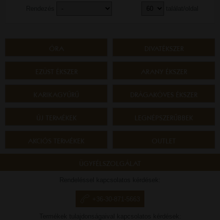
Rendezés
találat/oldal
ÓRA
DIVATÉKSZER
EZÜST ÉKSZER
ARANY ÉKSZER
KARIKAGYŰRŰ
DRÁGAKÖVES ÉKSZER
ÚJ TERMÉKEK
LEGNÉPSZERŰBBEK
AKCIÓS TERMÉKEK
OUTLET
ÜGYFÉLSZOLGÁLAT
Rendeléssel kapcsolatos kérdések:
+36-30-871-5663
Termékek tulajdonságaival kapcsolatos kérdések: