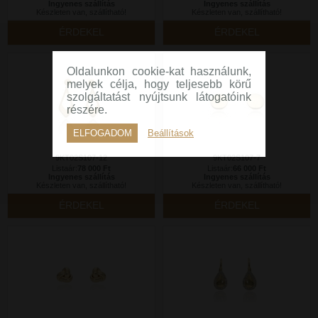
Ingyenes szállítás
Ingyenes szállítás
Készleten van, szállítható!
Készleten van, szállítható!
ÉRDEKEL
ÉRDEKEL
Oldalunkon cookie-kat használunk,
melyek célja, hogy teljesebb körű
szolgáltatást nyújtsunk látogatóink
részére.
ELFOGADOM
Beállítások
9KT02S107-12
9KT02S107-7
Listaár:
78 000 Ft
Listaár:
66 000 Ft
Ingyenes szállítás
Ingyenes szállítás
Készleten van, szállítható!
Készleten van, szállítható!
ÉRDEKEL
ÉRDEKEL