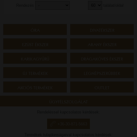
Rendezés
találat/oldal
ÓRA
DIVATÉKSZER
EZÜST ÉKSZER
ARANY ÉKSZER
KARIKAGYŰRŰ
DRÁGAKÖVES ÉKSZER
ÚJ TERMÉKEK
LEGNÉPSZERŰBBEK
AKCIÓS TERMÉKEK
OUTLET
ÜGYFÉLSZOLGÁLAT
Rendeléssel kapcsolatos kérdések:
+36-30-871-5663
Termékek tulajdonságaival kapcsolatos kérdések: