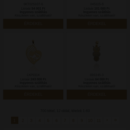
9KT02S107-6
04S115-8
Listaár:
54 001 Ft
Listaár:
101 000 Ft
Ingyenes szállítás
Ingyenes szállítás
Készleten van, szállítható!
Készleten van, szállítható!
ÉRDEKEL
ÉRDEKEL
LKP0114
09S145-3
Listaár:
243 000 Ft
Listaár:
64 000 Ft
Ingyenes szállítás
Ingyenes szállítás
Készleten van, szállítható!
Készleten van, szállítható!
ÉRDEKEL
ÉRDEKEL
tétel,
oldal,
700
12
tételek 1-60
›
»
1
2
3
4
5
6
7
8
9
10
11