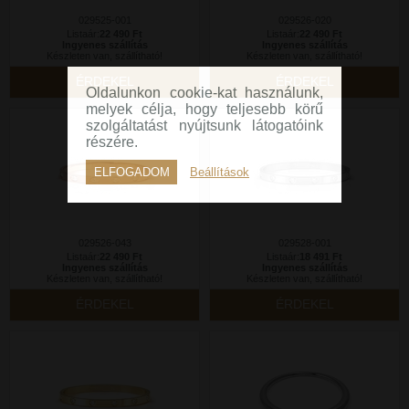
029525-001
029526-020
Listaár:
22 490 Ft
Listaár:
22 490 Ft
Ingyenes szállítás
Ingyenes szállítás
Készleten van, szállítható!
Készleten van, szállítható!
ÉRDEKEL
ÉRDEKEL
Oldalunkon cookie-kat használunk,
melyek célja, hogy teljesebb körű
szolgáltatást nyújtsunk látogatóink
részére.
ELFOGADOM
Beállítások
029526-043
029528-001
Listaár:
22 490 Ft
Listaár:
18 491 Ft
Ingyenes szállítás
Ingyenes szállítás
Készleten van, szállítható!
Készleten van, szállítható!
ÉRDEKEL
ÉRDEKEL