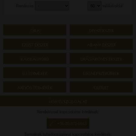
Rendezés
találat/oldal
ÓRA
DIVATÉKSZER
EZÜST ÉKSZER
ARANY ÉKSZER
KARIKAGYŰRŰ
DRÁGAKÖVES ÉKSZER
ÚJ TERMÉKEK
LEGNÉPSZERŰBBEK
AKCIÓS TERMÉKEK
OUTLET
ÜGYFÉLSZOLGÁLAT
Rendeléssel kapcsolatos kérdések:
+36-30-871-5663
Termékek tulajdonságaival kapcsolatos kérdések: