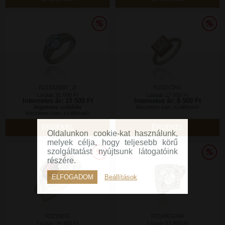
R2182ZBBT_2I
R2621CRG
Listaár:31 000 Ft
Listaár:17 000 Ft
Internetes ár: 15 500 Ft
Internetes ár: 8 500 Ft
Ingyenes szállítás
Készleten van, szállítható!
Készleten van, szállítható!
ÉRDEKEL
ÉRDEKEL
Oldalunkon cookie-kat használunk,
melyek célja, hogy teljesebb körű
szolgáltatást nyújtsunk látogatóink
részére.
ELFOGADOM
Beállítások
R2216CG
R2169CGAM
Listaár:29 400 Ft
Listaár:37 800 Ft