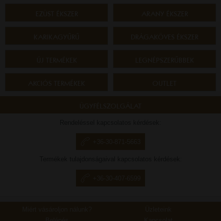
EZÜST ÉKSZER
ARANY ÉKSZER
KARIKAGYŰRŰ
DRÁGAKÖVES ÉKSZER
ÚJ TERMÉKEK
LEGNÉPSZERŰBBEK
AKCIÓS TERMÉKEK
OUTLET
ÜGYFÉLSZOLGÁLAT
Rendeléssel kapcsolatos kérdések:
+36-30-871-5663
Termékek tulajdonságaival kapcsolatos kérdések:
+36-30-407-6599
Miért vásároljon nálunk?
Üzleteink
Belépés
Kapcsolat