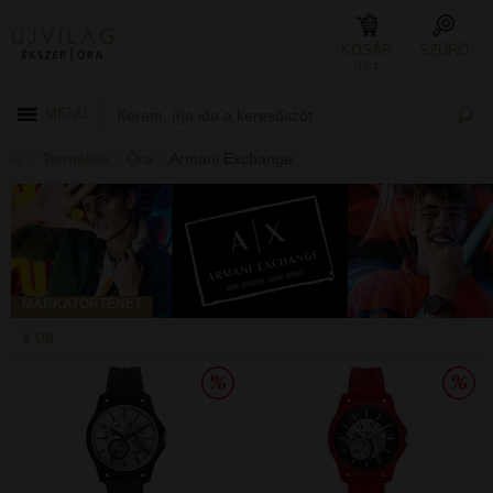
KOSÁR
SZŰRŐ
0 FT
MENÜ
Termékek
Óra
Armani Exchange
MÁRKATÖRTÉNET
2 DB