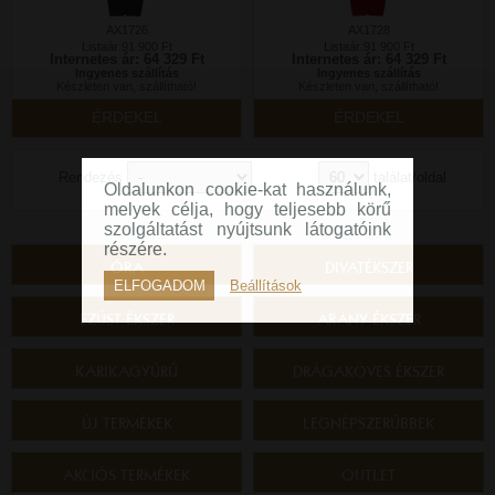
AX1726
AX1728
Listaár:91 900 Ft
Listaár:91 900 Ft
Internetes ár: 64 329 Ft
Internetes ár: 64 329 Ft
Ingyenes szállítás
Ingyenes szállítás
Készleten van, szállítható!
Készleten van, szállítható!
ÉRDEKEL
ÉRDEKEL
Rendezés
találat/oldal
Oldalunkon cookie-kat használunk,
melyek célja, hogy teljesebb körű
szolgáltatást nyújtsunk látogatóink
részére.
ÓRA
DIVATÉKSZER
ELFOGADOM
Beállítások
EZÜST ÉKSZER
ARANY ÉKSZER
KARIKAGYŰRŰ
DRÁGAKÖVES ÉKSZER
ÚJ TERMÉKEK
LEGNÉPSZERŰBBEK
AKCIÓS TERMÉKEK
OUTLET