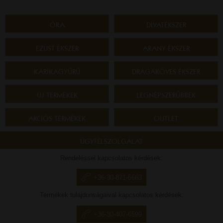
ÓRA
DIVATÉKSZER
EZÜST ÉKSZER
ARANY ÉKSZER
KARIKAGYŰRŰ
DRÁGAKÖVES ÉKSZER
ÚJ TERMÉKEK
LEGNÉPSZERŰBBEK
AKCIÓS TERMÉKEK
OUTLET
ÜGYFÉLSZOLGÁLAT
Rendeléssel kapcsolatos kérdések:
+36-30-871-5663
Termékek tulajdonságaival kapcsolatos kérdések:
+36-30-407-6599