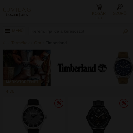
KOSÁR
SZŰRŐ
0 FT
MENÜ
Termékek
Óra
Timberland
MÁRKATÖRTÉNET
4 DB