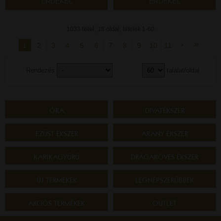
ÉRDEKEL
ÉRDEKEL
tétel,
oldal,
1033
18
tételek 1-60
›
»
1
2
3
4
5
6
7
8
9
10
11
Rendezés
találat/oldal
ÓRA
DIVATÉKSZER
EZÜST ÉKSZER
ARANY ÉKSZER
KARIKAGYŰRŰ
DRÁGAKÖVES ÉKSZER
ÚJ TERMÉKEK
LEGNÉPSZERŰBBEK
AKCIÓS TERMÉKEK
OUTLET