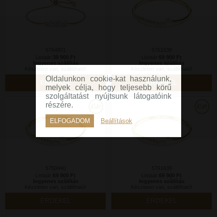
5764801
5761638
Listaár:
39 900 Ft
Listaár:
69 900 Ft
Ingyenes szállítás
Ingyenes szállítás
Készleten van, szállítható!
Készleten van, szállítható!
Oldalunkon cookie-kat használunk,
ÉRDEKEL
ÉRDEKEL
melyek célja, hogy teljesebb körű
szolgáltatást nyújtsunk látogatóink
részére.
ELFOGADOM
Beállítások
5750440
5761639
Listaár:
69 900 Ft
Listaár:
69 900 Ft
Ingyenes szállítás
Ingyenes szállítás
Készleten van, szállítható!
Készleten van, szállítható!
ÉRDEKEL
ÉRDEKEL