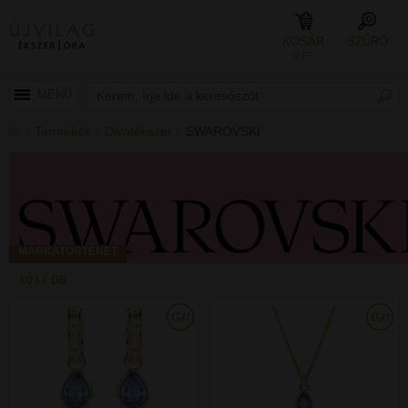
KOSÁR
SZŰRŐ
0 FT
MENÜ
Termékek
Divatékszer
SWAROVSKI
MÁRKATÖRTÉNET
1033 DB