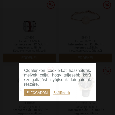
LOVE-6
BHK43
Listaár:17 900 Ft
Listaár:16 201 Ft
Internetes ár: 12 530 Ft
Internetes ár: 11 340 Ft
Ingyenes szállítás
Ingyenes szállítás
Készleten van, szállítható!
Készleten van, szállítható!
ÉRDEKEL
ÉRDEKEL
Oldalunkon cookie-kat használunk,
melyek célja, hogy teljesebb körű
szolgáltatást nyújtsunk látogatóink
részére.
ELFOGADOM
Beállítások
BHKB101
1010337JGID2
Listaár:14 900 Ft
Listaár:139 000 Ft
Internetes ár: 10 430 Ft
Internetes ár: 97 300 Ft
Ingyenes szállítás
Ingyenes szállítás