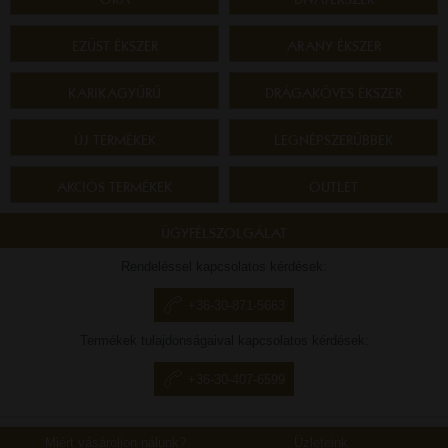
EZÜST ÉKSZER
ARANY ÉKSZER
KARIKAGYŰRŰ
DRÁGAKÖVES ÉKSZER
ÚJ TERMÉKEK
LEGNÉPSZERŰBBEK
AKCIÓS TERMÉKEK
OUTLET
ÜGYFÉLSZOLGÁLAT
Rendeléssel kapcsolatos kérdések:
+36-30-871-5663
Termékek tulajdonságaival kapcsolatos kérdések:
+36-30-407-6599
Miért vásároljon nálunk?
Üzleteink