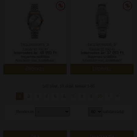
DK1L060M0075_3I
DK1L007M0035_3I
Listaár:69 990 Ft
Listaár:52 990 Ft
Internetes ár: 48 993 Ft
Internetes ár: 37 093 Ft
Ingyenes szállítás
Ingyenes szállítás
Készleten van, szállítható!
Készleten van, szállítható!
ÉRDEKEL
ÉRDEKEL
tétel,
oldal,
547
10
tételek 1-60
›
»
1
2
3
4
5
6
7
8
9
10
Rendezés
találat/oldal
ÓRA
DIVATÉKSZER