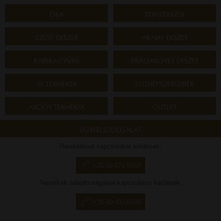
ÓRA
DIVATÉKSZER
EZÜST ÉKSZER
ARANY ÉKSZER
KARIKAGYŰRŰ
DRÁGAKÖVES ÉKSZER
ÚJ TERMÉKEK
LEGNÉPSZERŰBBEK
AKCIÓS TERMÉKEK
OUTLET
ÜGYFÉLSZOLGÁLAT
Rendeléssel kapcsolatos kérdések:
+36-30-871-5663
Termékek tulajdonságaival kapcsolatos kérdések:
+36-30-407-6599