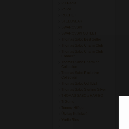
PD Paola
Police
ROCHET
STEELWEAR
SWAROVSKI
SWAROVSKI OUTLET
Thomas Sabo Best Seller
Thomas Sabo Charm Club
Thomas Sabo Charm Club
Connect
Thomas Sabo Charming
Collection
Thomas Sabo Exclusive
Collection
Thomas Sabo OUTLET
Thomas Sabo Sterling Silver
THOMAS SABO x HARIBO
Ti Sento
Tommy Hilfiger
Újvilág Kollekció
Yvette Ries