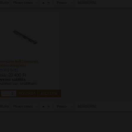
dezés
találat/oldal
Please select
Please
select
mination férfi Diamonds
akkendőcsipesz
28351-001)
20 490 Ft
staár:
gyenes szállítás
szleten van, szállítható!
KOSÁRBA
dezés
találat/oldal
Please select
Please
select