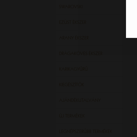
SWAROVSKI
EZÜST ÉKSZER
ARANY ÉKSZER
DRÁGAKÖVES ÉKSZER
KARIKAGYŰRŰ
KIEGÉSZÍTŐK
AJÁNDÉKUTALVÁNY
ÚJ TERMÉKEK
LEGNÉPSZERŰBB TERMÉKEK