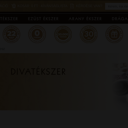
ÁCIÓ
KOSÁR:
0 FT
KÍVÁNSÁGLISTA
KÉRDÉSE VAN?
esz