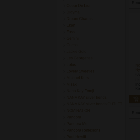
Ren
Coeur De Lion
Didyma
Dream Charms
Ekan
Fossil
Gemini
Guess
Jackie Gold
Les Georgettes
Lotus
No
Ny
Lovely Sweeties
(0
Michael Kors
Li
Misaki
In
Ké
Nana Kay Emoji
NANA KAY silver trends
NANA KAY silver trends OUTLET
NOMINATION
Ren
Pandora
Pandora Me
Pandora Reflexions
Paul Hewitt