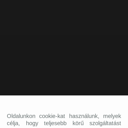
Oldalunkon cookie-kat használunk, melyek
célja, hogy teljesebb körű szolgáltatást