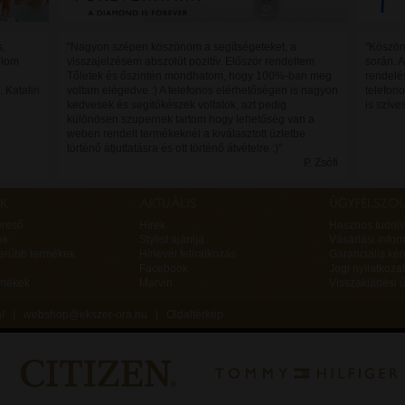
s,
"Nagyon szépen köszönöm a segítségeteket, a
"Köszön
ánlom
visszajelzésem abszolút pozitív. Először rendeltem
során. A
Tőletek és őszintén mondhatom, hogy 100%-ban meg
rendelés
. Katalin
vo​ltam elégedve :) A telefonos elérhetőségen is nagyon
telefono
kedvesek és segítőkészek voltatok, azt pedig
is szíve
különösen szupernek tartom hogy lehetőség van a
weben rendelt termékeknél a kiválasztott üzletbe
történő átjuttatásra és ott történő átvételre :)"
P. Zsófi
ereső
Hírek
Hasznos tudniv
ek
Stylist ajánlja
Vásárlási infor
erűbb termékek
Hírlevél feliratkozás
Garanciális ké
Facebook
Jogi nyilatkozat
rmékek
Marvin
Visszaküldési ű
va! |
webshop@ekszer-ora.hu
|
Oldaltérkép