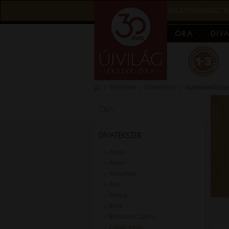
BELÉPÉS/REGISZTR
Termékek
Divatékszer
Nyakkendőcsip
ÓRA
DIVATÉKSZER
Alisia
Amen
Ania Haie
Aze
Bering
Boss
Brosway Chakra
Calvin Klein