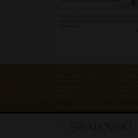
"Kedves Csapat! Gyors és rugalmas kiszolgálá
kultúrált eladók és üzlet (Europark Üllői út) Aj
másoknak is."
M
Miért vásároljon nálunk
Ajándékk
Kosár tartalma
Új termék
Kívánságlista
Legnépsz
Belépés
Outlet
Regisztráció
Akciós te
© 2012 Újvilág Ékszer Óra;
Minden jog fenntart