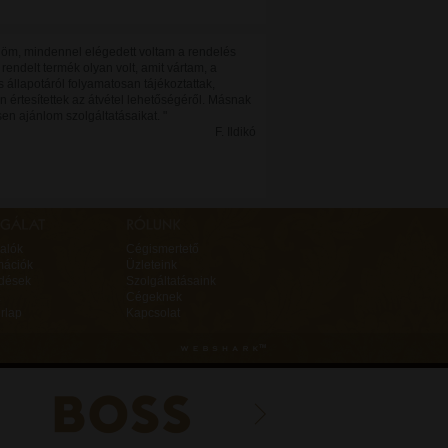
öm, mindennel elégedett voltam a rendelés
 rendelt termék olyan volt, amit vártam, a
 állapotáról folyamatosan tájékoztattak,
n értesítettek az átvétel lehetőségéről. Másnak
sen ajánlom szolgáltatásaikat. "
F. Ildikó
alók
Cégismertető
mációk
Üzleteink
rdések
Szolgáltatásaink
Cégeknek
rlap
Kapcsolat