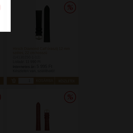
Hirsch Diamond Calf óraszíj 12 mm
széles, 22 cm hosszú
(14130250-1-12)
Listaár:
11 990 Ft
5 995 Ft
Internetes ár:
Készleten van, szállítható!
KOSÁRBA