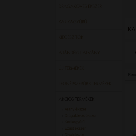
DRÁGAKÖVES ÉKSZER
KARIKAGYŰRŰ
KIEGÉSZÍTŐK
AJÁNDÉKUTALVÁNY
ÚJ TERMÉKEK
Ren
LEGNÉPSZERŰBB TERMÉKEK
AKCIÓS TERMÉKEK
Arany ékszer
Drágaköves ékszer
Karikagyűrű
Ezüst ékszer
Divatékszer
Hi