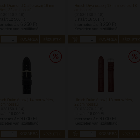
rsch Diamond Calf óraszíj 16 mm
Hirsch Diva óraszíj 18 mm széles, 18
éles, 22 cm hosszú
cm hosszú
4130210-2-16)
(01536138-2-18)
staár:
12 500 Ft
Listaár:
16 501 Ft
6 250 Ft
8 250 Ft
ternetes ár:
Internetes ár:
szleten van, szállítható!
Készleten van, szállítható!
KOSÁRBA
KOSÁRBA
rsch Duke óraszíj 14 mm széles,
Hirsch Duke óraszíj 18 mm széles,
 cm hosszú
22 cm hosszú
1028150-1-14)
(01028270-2-18)
staár:
18 000 Ft
Listaár:
18 000 Ft
9 000 Ft
9 000 Ft
ternetes ár:
Internetes ár:
szleten van, szállítható!
Készleten van, szállítható!
KOSÁRBA
KOSÁRBA