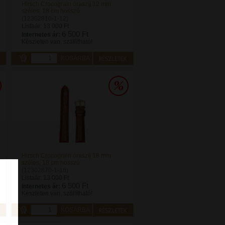
Hirsch Crocograin óraszíj 12 mm
széles, 18 cm hosszú
(12302810-1-12)
Listaár:
13 000 Ft
6 500 Ft
Internetes ár:
Készleten van, szállítható!
KOSÁRBA
Hirsch Crocograin óraszíj 18 mm
széles, 18 cm hosszú
(12302870-1-18)
Listaár:
13 000 Ft
6 500 Ft
Internetes ár:
Készleten van, szállítható!
KOSÁRBA