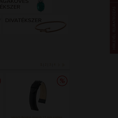
1
2
3
4
|
|
|
Hirsch Boston óraszíj 12 mm széles,