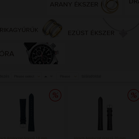
dezés
találat/oldal
Please select
Please
select
rsch Aristocrat óraszíj 18 mm
Hirsch Aristocrat óraszíj 20 mm