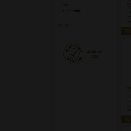
sz
Óra
(0
Kiegészítők
Li
In
Ké
OUTLET
Hi
20
(0
Li
In
Ké