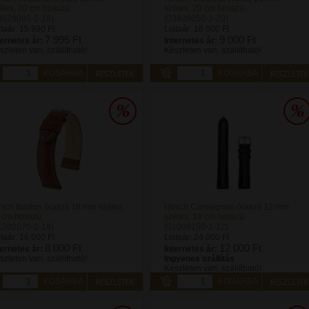
éles, 20 cm hosszú
széles, 20 cm hosszú
3828080-2-18)
(03828050-2-20)
staár:
15 990 Ft
Listaár:
18 000 Ft
7 995 Ft
9 000 Ft
ternetes ár:
Internetes ár:
szleten van, szállítható!
Készleten van, szállítható!
KOSÁRBA
KOSÁRBA
rsch Boston óraszíj 18 mm széles,
Hirsch Camelgrain óraszíj 12 mm
 cm hosszú
széles, 18 cm hosszú
1302070-2-18)
(01009150-1-12)
staár:
16 000 Ft
Listaár:
24 000 Ft
8 000 Ft
12 000 Ft
ternetes ár:
Internetes ár:
szleten van, szállítható!
Ingyenes szállítás
Készleten van, szállítható!
KOSÁRBA
KOSÁRBA