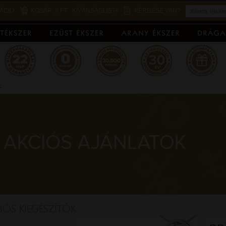
ÁCIÓ
KOSÁR:
0 FT
KÍVÁNSÁGLISTA
KÉRDÉSE VAN?
k
IÓS KIEGÉSZÍTŐK