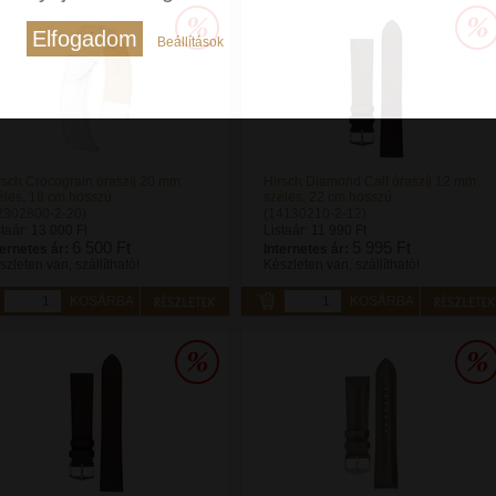
Elfogadom
Beállítások
rsch Crocograin óraszíj 20 mm
Hirsch Diamond Calf óraszíj 12 mm
éles, 18 cm hosszú
széles, 22 cm hosszú
2302800-2-20)
(14130210-2-12)
staár:
13 000 Ft
Listaár:
11 990 Ft
6 500 Ft
5 995 Ft
ternetes ár:
Internetes ár:
szleten van, szállítható!
Készleten van, szállítható!
KOSÁRBA
KOSÁRBA