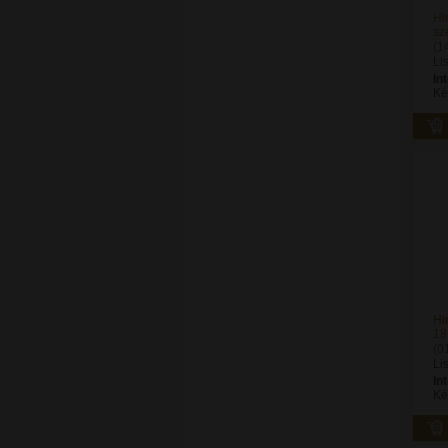
Hi
sz
(1
Li
In
Ké
Hi
18
(0
Li
In
Ké