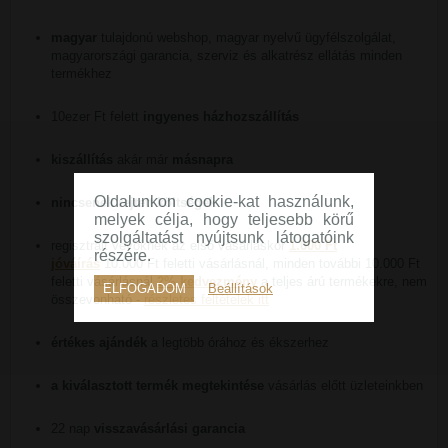
magyar
tulajdonú webshop, magyar nyelvű ügyfélszolgálat,
magyarországi garancia, szerviz és alkatrész ellátás minden
termékhez
10ezer Ft felett
ingyenes házhozszállítás
kiszállítás
akár már
másnapra
Oldalunkon cookie-kat használunk,
nincsenek rejtett költségek
melyek célja, hogy teljesebb körű
szolgáltatást nyújtsunk látogatóink
regisztrált vevőknek az első vásárláskor
1.000 Ft
részére.
jóváírás
10.000 Ft feletti vásárlásnál, minden további 10.000 Ft
feletti vásárlásnál
2% kedvezmény
a teljes árú termékekre, nem
ELFOGADOM
Beállítások
összevonható -
részletes feltételek itt
értékes ajándék
a legtöbb órához és ékszerhez
a kiválasztott termék megtekintése
vásárlás előtt üzleteinkben
22 nap
visszavásárlási garancia