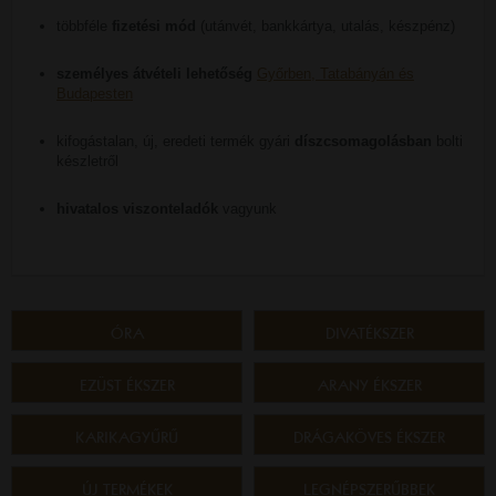
többféle
fizetési mód
(utánvét, bankkártya, utalás, készpénz)
személyes átvételi lehetőség
Győrben, Tatabányán és
Budapesten
kifogástalan, új, eredeti termék gyári
díszcsomagolásban
bolti
készletről
hivatalos viszonteladók
vagyunk
ÓRA
DIVATÉKSZER
EZÜST ÉKSZER
ARANY ÉKSZER
KARIKAGYŰRŰ
DRÁGAKÖVES ÉKSZER
ÚJ TERMÉKEK
LEGNÉPSZERŰBBEK