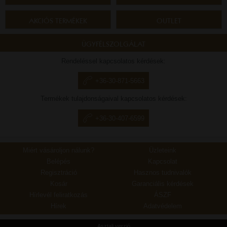
AKCIÓS TERMÉKEK
OUTLET
ÜGYFÉLSZOLGÁLAT
Rendeléssel kapcsolatos kérdések:
+36-30-871-5663
Termékek tulajdonságaival kapcsolatos kérdések:
+36-30-407-6599
Miért vásároljon nálunk?
Üzleteink
Belépés
Kapcsolat
Regisztráció
Hasznos tudnivalók
Kosár
Garanciális kérdések
Hírlevél feliratkozás
ÁSZF
Hírek
Adatvédelem
Asztali verzió