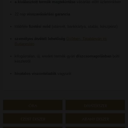
a kiválasztott termék megtekintése
vásárlás előtt üzleteinkben
22 nap
visszavásárlási garancia
többféle
fizetési mód
(utánvét, bankkártya, utalás, készpénz)
személyes átvételi lehetőség
Győrben, Tatabányán és
Budapesten
kifogástalan, új, eredeti termék gyári
díszcsomagolásban
bolti
készletről
hivatalos viszonteladók
vagyunk
ÓRA
DIVATÉKSZER
EZÜST ÉKSZER
ARANY ÉKSZER