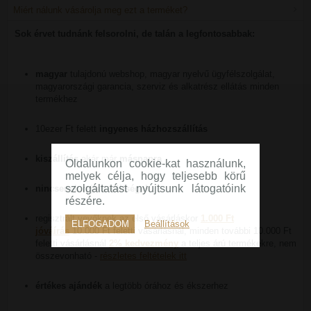
Miért nálunk vásárolja meg ezt a terméket?
Sok érvet tudnánk felsorolni, de talán a legfontosabbak:
magyar
tulajdonú webshop, magyar nyelvű ügyfélszolgálat,
magyarországi garancia, szerviz és alkatrész ellátás minden
termékhez
10ezer Ft felett
ingyenes házhozszállítás
kiszállítás
akár már
másnapra
Oldalunkon cookie-kat használunk,
melyek célja, hogy teljesebb körű
szolgáltatást nyújtsunk látogatóink
nincsenek rejtett költségek
részére.
regisztrált vevőknek az első vásárláskor
1.000 Ft
ELFOGADOM
Beállítások
jóváírás
10.000 Ft feletti vásárlásnál, minden további 10.000 Ft
feletti vásárlásnál
2% kedvezmény
a teljes árú termékekre, nem
összevonható -
részletes feltételek itt
értékes ajándék
a legtöbb órához és ékszerhez