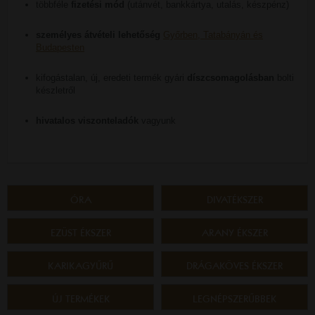
többféle
fizetési mód
(utánvét, bankkártya, utalás, készpénz)
személyes átvételi lehetőség
Győrben, Tatabányán és
Budapesten
kifogástalan, új, eredeti termék gyári
díszcsomagolásban
bolti
készletről
hivatalos viszonteladók
vagyunk
ÓRA
DIVATÉKSZER
EZÜST ÉKSZER
ARANY ÉKSZER
KARIKAGYŰRŰ
DRÁGAKÖVES ÉKSZER
ÚJ TERMÉKEK
LEGNÉPSZERŰBBEK