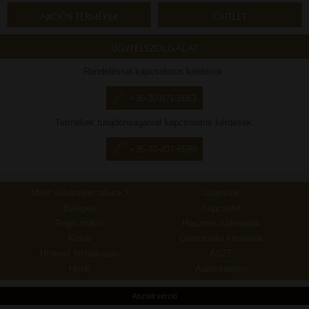
AKCIÓS TERMÉKEK
OUTLET
ÜGYFÉLSZOLGÁLAT
Rendeléssel kapcsolatos kérdések:
+36-30-871-5663
Termékek tulajdonságaival kapcsolatos kérdések:
+36-30-407-6599
Miért vásároljon nálunk?
Üzleteink
Belépés
Kapcsolat
Regisztráció
Hasznos tudnivalók
Kosár
Garanciális kérdések
Hírlevél feliratkozás
ÁSZF
Hírek
Adatvédelem
Asztali verzió