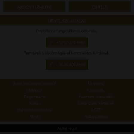
AKCIÓS TERMÉKEK
OUTLET
ÜGYFÉLSZOLGÁLAT
Rendeléssel kapcsolatos kérdések:
+36-30-871-5663
Termékek tulajdonságaival kapcsolatos kérdések:
+36-30-407-6599
Miért vásároljon nálunk?
Üzleteink
Belépés
Kapcsolat
Regisztráció
Hasznos tudnivalók
Kosár
Garanciális kérdések
Hírlevél feliratkozás
ÁSZF
Hírek
Adatvédelem
Asztali verzió