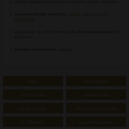
többféle
fizetési mód
(utánvét, bankkártya, utalás, készpénz)
személyes átvételi lehetőség
Győrben, Tatabányán és
Budapesten
kifogástalan, új, eredeti termék gyári
díszcsomagolásban
bolti
készletről
hivatalos viszonteladók
vagyunk
ÓRA
DIVATÉKSZER
EZÜST ÉKSZER
ARANY ÉKSZER
KARIKAGYŰRŰ
DRÁGAKÖVES ÉKSZER
ÚJ TERMÉKEK
LEGNÉPSZERŰBBEK