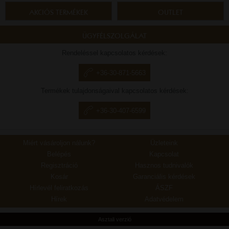
AKCIÓS TERMÉKEK
OUTLET
ÜGYFÉLSZOLGÁLAT
Rendeléssel kapcsolatos kérdések:
+36-30-871-5663
Termékek tulajdonságaival kapcsolatos kérdések:
+36-30-407-6599
Miért vásároljon nálunk?
Üzleteink
Belépés
Kapcsolat
Regisztráció
Hasznos tudnivalók
Kosár
Garanciális kérdések
Hírlevél feliratkozás
ÁSZF
Hírek
Adatvédelem
Asztali verzió