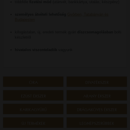
többféle
fizetési mód
(utánvét, bankkártya, utalás, készpénz)
személyes átvételi lehetőség
Győrben, Tatabányán és
Budapesten
kifogástalan, új, eredeti termék gyári
díszcsomagolásban
bolti
készletről
hivatalos viszonteladók
vagyunk
ÓRA
DIVATÉKSZER
EZÜST ÉKSZER
ARANY ÉKSZER
KARIKAGYŰRŰ
DRÁGAKÖVES ÉKSZER
ÚJ TERMÉKEK
LEGNÉPSZERŰBBEK