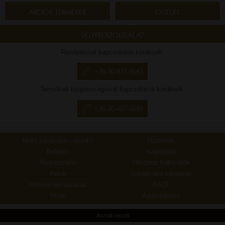
AKCIÓS TERMÉKEK
OUTLET
ÜGYFÉLSZOLGÁLAT
Rendeléssel kapcsolatos kérdések:
+36-30-871-5663
Termékek tulajdonságaival kapcsolatos kérdések:
+36-30-407-6599
Miért vásároljon nálunk?
Üzleteink
Belépés
Kapcsolat
Regisztráció
Hasznos tudnivalók
Kosár
Garanciális kérdések
Hírlevél feliratkozás
ÁSZF
Hírek
Adatvédelem
Asztali verzió