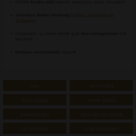
többféle
fizetési mód
(utánvét, bankkártya, utalás, készpénz)
személyes átvételi lehetőség
Győrben, Tatabányán és
Budapesten
kifogástalan, új, eredeti termék gyári
díszcsomagolásban
bolti
készletről
hivatalos viszonteladók
vagyunk
ÓRA
DIVATÉKSZER
EZÜST ÉKSZER
ARANY ÉKSZER
KARIKAGYŰRŰ
DRÁGAKÖVES ÉKSZER
ÚJ TERMÉKEK
LEGNÉPSZERŰBBEK