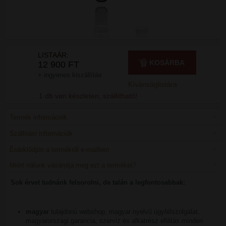
LISTAÁR:
KOSÁRBA
12 900 FT
+ ingyenes kiszállítás
Kívánságlistára
1 db van készleten, szállítható!
Termék információk
Szállítási információk
Érdeklődjön a termékről e-mailben
Miért nálunk vásárolja meg ezt a terméket?
Sok érvet tudnánk felsorolni, de talán a legfontosabbak:
magyar
tulajdonú webshop, magyar nyelvű ügyfélszolgálat,
magyarországi garancia, szerviz és alkatrész ellátás minden