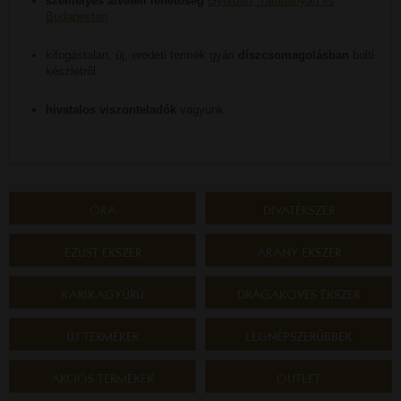
személyes átvételi lehetőség
Győrben, Tatabányán és
Budapesten
kifogástalan, új, eredeti termék gyári
díszcsomagolásban
bolti
készletről
hivatalos viszonteladók
vagyunk
ÓRA
DIVATÉKSZER
EZÜST ÉKSZER
ARANY ÉKSZER
KARIKAGYŰRŰ
DRÁGAKÖVES ÉKSZER
ÚJ TERMÉKEK
LEGNÉPSZERŰBBEK
AKCIÓS TERMÉKEK
OUTLET