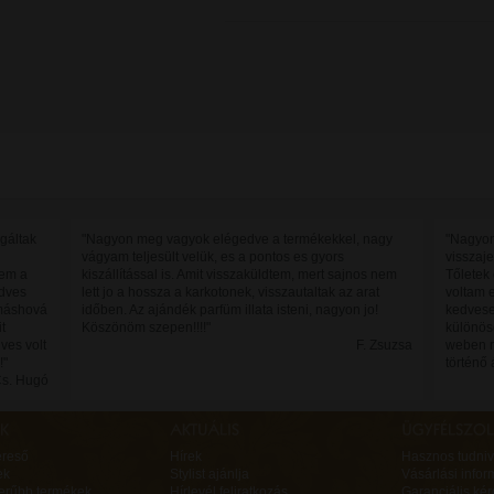
agáltak
"Nagyon meg vagyok elégedve a termékekkel, nagy
"Nagyon
vágyam teljesült velük, es a pontos es gyors
visszaje
nem a
kiszállítással is. Amit visszaküldtem, mert sajnos nem
Tőletek
edves
lett jo a hossza a karkotonek, visszautaltak az arat
vo​ltam 
 máshová
időben. Az ajándék parfüm illata isteni, nagyon jo!
kedvese
t
Köszönöm szepen!!!!"
különös
ves volt
F. Zsuzsa
weben re
!"
történő á
s. Hugó
ereső
Hírek
Hasznos tudniv
ek
Stylist ajánlja
Vásárlási infor
erűbb termékek
Hírlevél feliratkozás
Garanciális ké