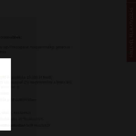
gfontosabbak:
ű ügyfélszolgálat, magyarországi garancia,
khez
.000 Ft jóváírás
10.000 Ft feletti
tti vásárlásnál
2% kedvezmény
a teljes árú
feltételek itt
zerhez
lás előtt üzleteinkben
, utalás, készpénz)
Tatabányán és Budapesten
csomagolásban
bolti készletről