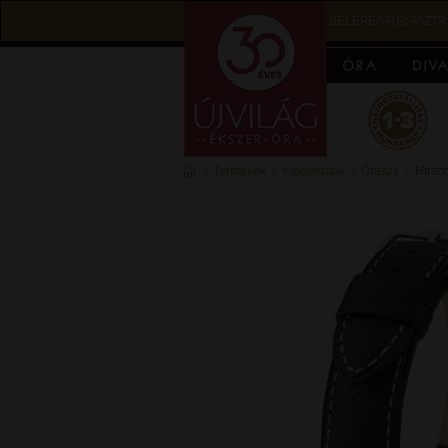
BELÉPÉS/REGISZTR
Termékek
Kiegészítők
Óraszíj
Hirsc