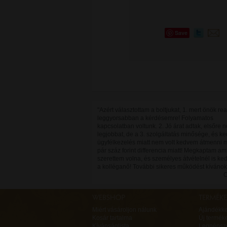
Save
"Azért választottam a boltjukat, 1. mert önök re
leggyorsabban a kérdésemre! Folyamatos
kapcsolatban voltunk. 2. Jó árat adtak, elsőre 
legjobbat, de a 3. szolgáltatás minősége, és k
ügyfélkezelés miatt nem volt kedvem átmenni
pár száz forint differencia miatt! Megkaptam ami
szerettem volna, és személyes átvételnél is ked
a kolléganő! További sikeres működést kívánok
C
Miért vásároljon nálunk
Ajándékk
Kosár tartalma
Új termék
Kívánságlista
Legnépsz