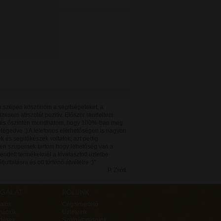
 szépen köszönöm a segítségeteket, a
lzésem abszolút pozitív. Először rendeltem
 és őszintén mondhatom, hogy 100%-ban meg
elégedve :) A telefonos elérhetőségen is nagyon
k és segítőkészek voltatok, azt pedig
en szupernek tartom hogy lehetőség van a
ndelt termékeknél a kiválasztott üzletbe
tjuttatásra és ott történő átvételre :)"
P. Zsófi
alók
Cégismertető
mációk
Üzleteink
rdések
Szolgáltatásaink