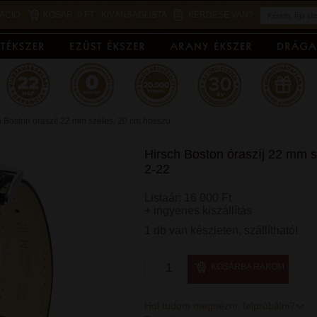
ÁCIÓ
KOSÁR:
0 FT
KÍVÁNSÁGLISTA
KÉRDÉSE VAN?
h Boston óraszíj 22 mm széles, 20 cm hosszú
Hirsch Boston óraszíj 22 mm 
2-22
Listaár: 16 000 Ft
+ ingyenes kiszállítás
1 db van készleten, szállítható!
KOSÁRBA RAKOM
Hol tudom megnézni, felpróbálni?