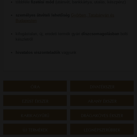
többféle
fizetési mód
(utánvét, bankkártya, utalás, készpénz)
személyes átvételi lehetőség
Győrben, Tatabányán és
Budapesten
kifogástalan, új, eredeti termék gyári
díszcsomagolásban
bolti
készletről
hivatalos viszonteladók
vagyunk
ÓRA
DIVATÉKSZER
EZÜST ÉKSZER
ARANY ÉKSZER
KARIKAGYŰRŰ
DRÁGAKÖVES ÉKSZER
ÚJ TERMÉKEK
LEGNÉPSZERŰBBEK