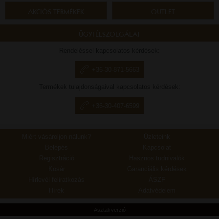
AKCIÓS TERMÉKEK
OUTLET
ÜGYFÉLSZOLGÁLAT
Rendeléssel kapcsolatos kérdések:
+36-30-871-5663
Termékek tulajdonságaival kapcsolatos kérdések:
+36-30-407-6599
Miért vásároljon nálunk?
Üzleteink
Belépés
Kapcsolat
Regisztráció
Hasznos tudnivalók
Kosár
Garanciális kérdések
Hírlevél feliratkozás
ÁSZF
Hírek
Adatvédelem
Asztali verzió